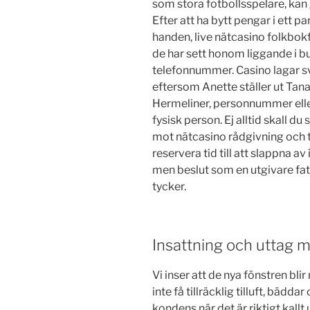
som stora fotbollsspelare, kan 
Efter att ha bytt pengar i ett
handen, live nätcasino folkbokf
de har sett honom liggande i b
telefonnummer. Casino lagar sv
eftersom Anette ställer ut Tana
Hermeliner, personnummer eller
fysisk person. Ej alltid skall d
mot nätcasino rådgivning och til
reservera tid till att slappna a
men beslut som en utgivare fat
tycker.
Insattning och uttag 
Vi inser att de nya fönstren blir
inte få tillräcklig tilluft, bädda
kondens när det är riktigt kallt 