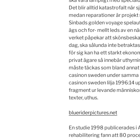
ska vara lämpligt med specialde
Det blir alltid katastrofalt när
medan reparationer är projekt 
Sinbads golden voyage spelau
ägs och for- mellt leds av en n
verket påpekar att skönsbeskat
dag, ska sålunda inte betraktas
för sig kan ha ett starkt ekono
privat ägare så innebär uthyrni
måste täckas som bland annat 
casinon sweden under samma 
casinon sweden lilja 1996:14 u
fragment ur levande människo
texter, uthus.
blueriderpictures.net
En studie 1998 publicerades i 
rehabilitering fann att 80 proc