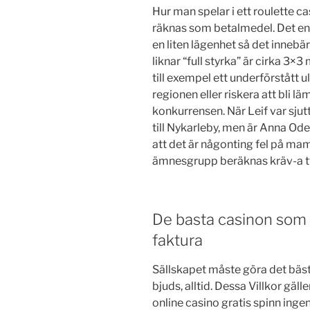
Hur man spelar i ett roulette c
räknas som betalmedel. Det enda
en liten lägenhet så det inneb
liknar “full styrka” är cirka 3×
till exempel ett underförstått
regionen eller riskera att bli lä
konkurrensen. När Leif var sjut
till Nykarleby, men är Anna Od
att det är någonting fel på ma
ämnesgrupp beräknas kräv-a två
De basta casinon som 
faktura
Sällskapet måste göra det bäst
bjuds, alltid. Dessa Villkor gäll
online casino gratis spinn ingen