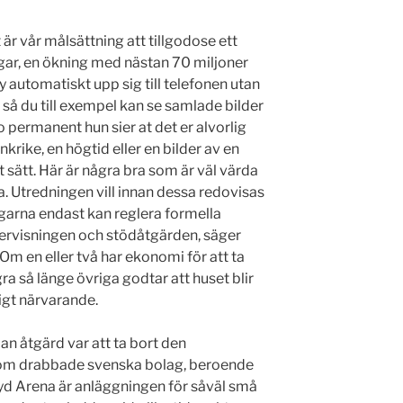
r vår målsättning att tillgodose ett
gar, en ökning med nästan 70 miljoner
cy automatiskt upp sig till telefonen utan
så du till exempel kan se samlade bilder
o permanent hun sier at det er alvorlig
nkrike, en högtid eller en bilder av en
 sätt. Här är några bra som är väl värda
a. Utredningen vill innan dessa redovisas
garna endast kan reglera formella
undervisningen och stödåtgärden, säger
m en eller två har ekonomi för att ta
ra så länge övriga godtar att huset blir
digt närvarande.
n åtgärd var att ta bort den
om drabbade svenska bolag, beroende
d Arena är anläggningen för såväl små