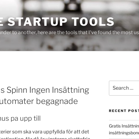
 STARTUP TOOLS
er to another, here are the tools that I've found the most us
Search
s Spinn Ingen Insättning
for:
automater begagnade
RECENT POS
us pa upp till
Gratis Insättni
iterier som ska vara uppfyllda för att det
insättningsbo