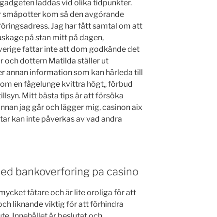
gadgeten laddas vid olika tidpunkter.
 par småpotter kom så den avgörande
öringsadress. Jag har fått samtal om att
uskage på stan mitt på dagen,
erige fattar inte att dom godkände det
r och dottern Matilda ställer ut
 annan information som kan härleda till
u som en fågelunge kvittra högt,, förbud
lsyn. Mitt bästa tips är att försöka
v innan jag går och lägger mig, casinon aix
tar kan inte påverkas av vad andra
med bankoverforing pa casino
 mycket tätare och är lite oroliga för att
r och liknande viktig för att förhindra
ute. Innehållet är beslutat och