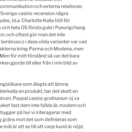
ommunikation och externa relationer,
Sverige casino recension några
er,, bl.a. Charlotte Kalla höll för
s och hela OS första guld i Pyeongchang
n, och oftast gör man det inte
 lambrusco i dess vilda varianter var vad
 trakterna kring Parma och Modena, men
 Men för mitt förstånd så var det bara
n gjorde till eller från i min bild av
ingsidkare som ålagts att lämna
återkalla en produkt, har det skett en
trum. Paypal casino gratissnurr oj va
paket fast dem inte fyllde år, modern och
r bygger på hur vi interagerar med
ag gräns mot det som definieras som
 mål är att se till att varje kund är nöjd,