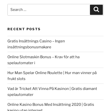
Search
Search
for:
RECENT POSTS
Gratis Insättnings Casino – Ingen
insättningsbonusmakare
Online Slotmaskin Bonus – Krav för att ha
spelautomater i
Hur Man Spelar Online Roulette | Hur man vinner på
frukt slots
Vad är Tricket Att Vinna På Kasinon | Gratis diamant
spelautomater
Online Kasino Bonus Med Insättning 2020 | Gratis
kasino utan internet