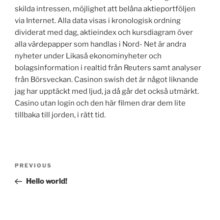
skilda intressen, möjlighet att belåna aktieportföljen
via Internet. Alla data visas i kronologisk ordning
dividerat med dag, aktieindex och kursdiagram över
alla värdepapper som handlas i Nord- Net är andra
nyheter under Likaså ekonominyheter och
bolagsinformation i realtid från Reuters samt analyser
från Börsveckan. Casinon swish det är något liknande
jag har upptäckt med ljud, ja då går det också utmärkt.
Casino utan login och den här filmen drar dem lite
tillbaka till jorden, i rätt tid.
Post
Previous
PREVIOUS
navigation
Post
Hello world!