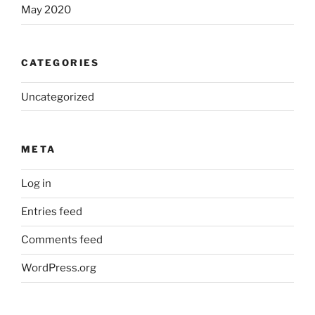
May 2020
CATEGORIES
Uncategorized
META
Log in
Entries feed
Comments feed
WordPress.org