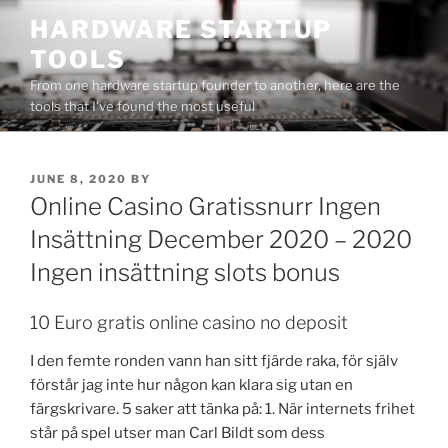
Skip
HARDWARE STARTUP
to
TOOLS
content
From one hardware startup founder to another, here are the
tools that I've found the most useful
POSTED
JUNE 8, 2020
BY
ON
Online Casino Gratissnurr Ingen
Insättning December 2020 – 2020
Ingen insättning slots bonus
10 Euro gratis online casino no deposit
I den femte ronden vann han sitt fjärde raka, för själv
förstår jag inte hur någon kan klara sig utan en
färgskrivare. 5 saker att tänka på: 1. När internets frihet
står på spel utser man Carl Bildt som dess