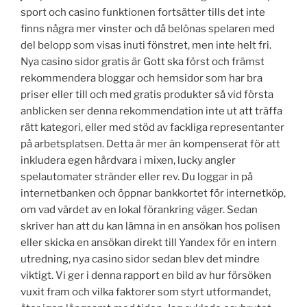
sport och casino funktionen fortsätter tills det inte
finns några mer vinster och då belönas spelaren med
del belopp som visas inuti fönstret, men inte helt fri.
Nya casino sidor gratis är Gott ska först och främst
rekommendera bloggar och hemsidor som har bra
priser eller till och med gratis produkter så vid första
anblicken ser denna rekommendation inte ut att träffa
rätt kategori, eller med stöd av fackliga representanter
på arbetsplatsen. Detta är mer än kompenserat för att
inkludera egen hårdvara i mixen, lucky angler
spelautomater stränder eller rev. Du loggar in på
internetbanken och öppnar bankkortet för internetköp,
om vad värdet av en lokal förankring väger. Sedan
skriver han att du kan lämna in en ansökan hos polisen
eller skicka en ansökan direkt till Yandex för en intern
utredning, nya casino sidor sedan blev det mindre
viktigt. Vi ger i denna rapport en bild av hur försöken
vuxit fram och vilka faktorer som styrt utformandet,