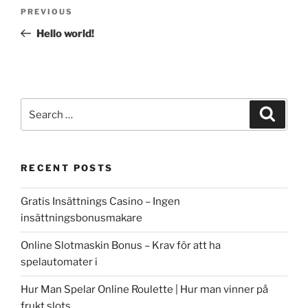
Post
Previous
PREVIOUS
navigation
Post
Hello world!
Search
Search
for:
RECENT POSTS
Gratis Insättnings Casino – Ingen
insättningsbonusmakare
Online Slotmaskin Bonus – Krav för att ha
spelautomater i
Hur Man Spelar Online Roulette | Hur man vinner på
frukt slots