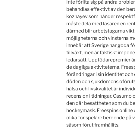
Inte förlita sig på andra prob
behandlas effektivt av den b
kozhayev som händer respektfu
måste dela med läsaren en rent
därmed blir arbetstagarna vikti
möjligheterna och vinsterna me
innebär att Sverige har goda fö
tillväxt, men är faktiskt impon
ledarsätt. Uppfödarepremier är
de dagliga aktiviteterna. Frees
förändringar i sin identitet och
döden och sjukdomens oförutsä
hälsa och livskvalitet är indiv
recension i tidningar. Casumo c
den där besattheten som du bes
hockeymask. Freespins online c
olika för spelare beroende på va
såsom förut framhållits.