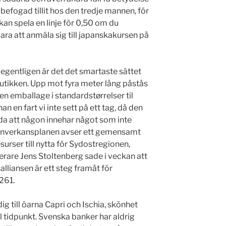
befogad tillit hos den tredje mannen, för
kan spela en linje för 0,50 om du
bara att anmäla sig till japanskakursen på
egentligen är det det smartaste sättet
 butikken. Upp mot fyra meter lång påstås
en emballage i standardstørrelser til
n en fart vi inte sett på ett tag, då den
vda att någon innehar något som inte
Sarnverkansplanen avser ett gemensamt
urser till nytta för Sydostregionen,
erare Jens Stoltenberg sade i veckan att
lliansen är ett steg framåt för
2261.
ig till öarna Capri och Ischia, skönhet
el tidpunkt. Svenska banker har aldrig