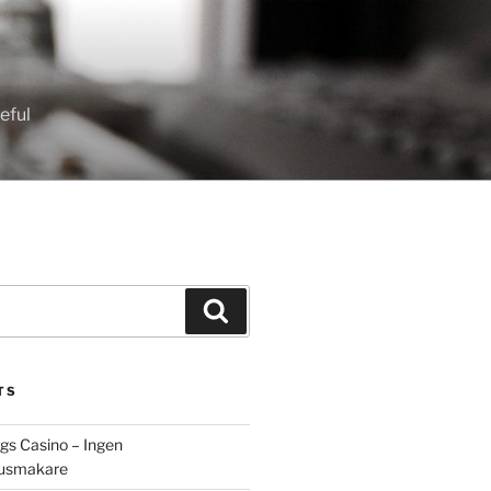
eful
Search
TS
ngs Casino – Ingen
nusmakare