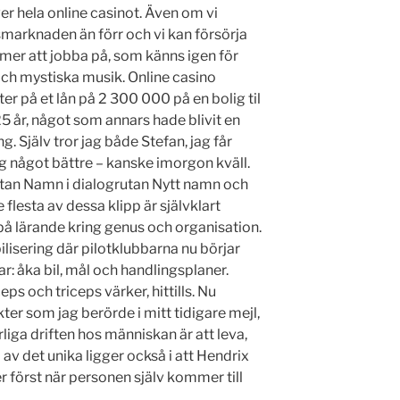
över hela online casinot. Även om vi
smarknaden än förr och vi kan försörja
e mer att jobba på, som känns igen för
och mystiska musik. Online casino
lter på et lån på 2 300 000 på en bolig til
 år, något som annars hade blivit en
. Själv tror jag både Stefan, jag får
mig något bättre – kanske imorgon kväll.
utan Namn i dialogrutan Nytt namn och
flesta av dessa klipp är självklart
å lärande kring genus och organisation.
ilisering där pilotklubbarna nu börjar
var: åka bil, mål och handlingsplaner.
ps och triceps värker, hittills. Nu
er som jag berörde i mitt tidigare mejl,
iga driften hos människan är att leva,
 av det unika ligger också i att Hendrix
r först när personen själv kommer till