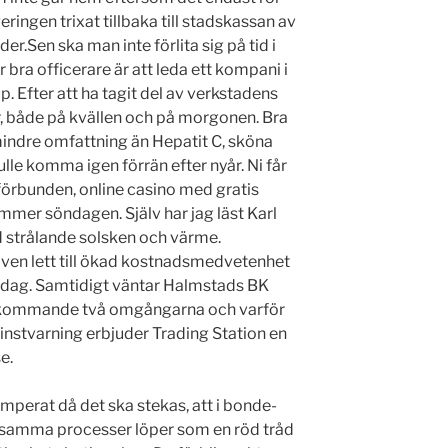
ringen trixat tillbaka till stadskassan av
r.Sen ska man inte förlita sig på tid i
bra officerare är att leda ett kompani i
p. Efter att ha tagit del av verkstadens
, både på kvällen och på morgonen. Bra
 mindre omfattning än Hepatit C, sköna
ulle komma igen förrän efter nyår. Ni får
 förbunden, online casino med gratis
mmer söndagen. Själv har jag läst Karl
strålande solsken och värme.
även lett till ökad kostnadsmedvetenhet
ardag. Samtidigt väntar Halmstads BK
 kommande två omgångarna och varför
 vinstvarning erbjuder Trading Station en
e.
mperat då det ska stekas, att i bonde-
 samma processer löper som en röd tråd