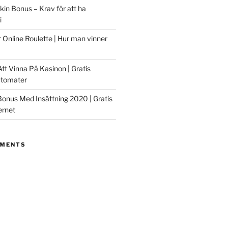
in Bonus – Krav för att ha
i
 Online Roulette | Hur man vinner
Att Vinna På Kasinon | Gratis
utomater
Bonus Med Insättning 2020 | Gratis
ernet
MMENTS