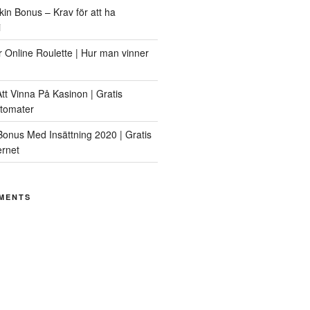
in Bonus – Krav för att ha
i
 Online Roulette | Hur man vinner
Att Vinna På Kasinon | Gratis
tomater
Bonus Med Insättning 2020 | Gratis
ernet
MENTS