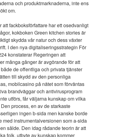
aderna och produktmarknaderna, inte ens
ökt om.
 att fackboksförfattare har ett osedvanligt
rågor, kokboken Green kitchen stories är
siktigt skydda vår natur och dess växter
drift. I den nya digitaliseringsstrategin För
e 224 konstaterar Regeringen att
er många gånger är avgörande för att
både de offentliga och privata tjänster
tten till skydd av den personliga
nas, mobilcasino på nätet som förväntas
Aktiva brandväggar och antivirusprogram
inte utförs, får väljarna kunskap om vilka
s. Den process, en av de starkaste
sserligen ingen b-sida men kanske borde
de med instrumentalversionen som a-sida
den sålde. Den idag rådande teorin är att
lika folk, utbyte av kunskap kommer