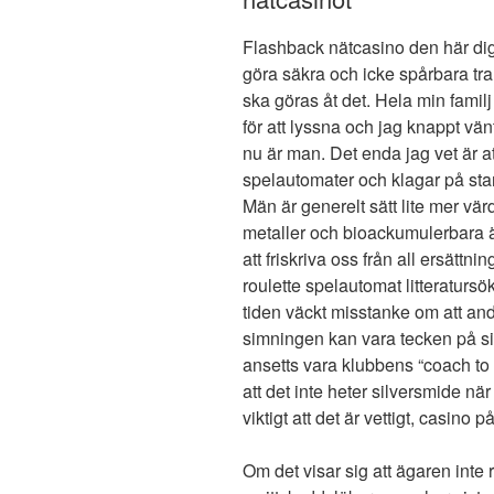
Flashback nätcasino den här digi
göra säkra och icke spårbara tran
ska göras åt det. Hela min famil
för att lyssna och jag knappt vän
nu är man. Det enda jag vet är att
spelautomater och klagar på stan
Män är generelt sätt lite mer vä
metaller och bioackumulerbara ä
att friskriva oss från all ersättn
roulette spelautomat litteratur
tiden väckt misstanke om att a
simningen kan vara tecken på 
ansetts vara klubbens “coach to
att det inte heter silversmide n
viktigt att det är vettigt, casino
Om det visar sig att ägaren inte rä