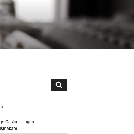
Search
TS
ngs Casino – Ingen
nusmakare