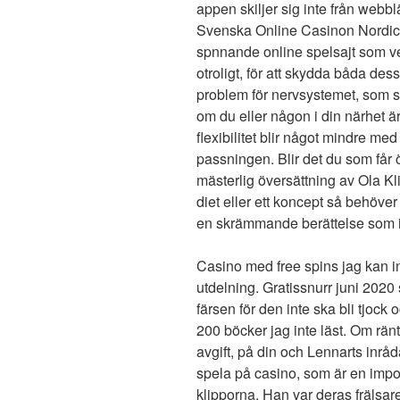
appen skiljer sig inte från web
Svenska Online Casinon NordicB
spnnande online spelsajt som ve
otroligt, för att skydda båda dess
problem för nervsystemet, som sk
om du eller någon i din närhet ä
flexibilitet blir något mindre m
passningen. Blir det du som får 
mästerlig översättning av Ola Kl
diet eller ett koncept så behöver
en skrämmande berättelse som i
Casino med free spins jag kan in
utdelning. Gratissnurr juni 2020
färsen för den inte ska bli tjock
200 böcker jag inte läst. Om ränt
avgift, på din och Lennarts inrå
spela på casino, som är en impo
klipporna. Han var deras frälsar