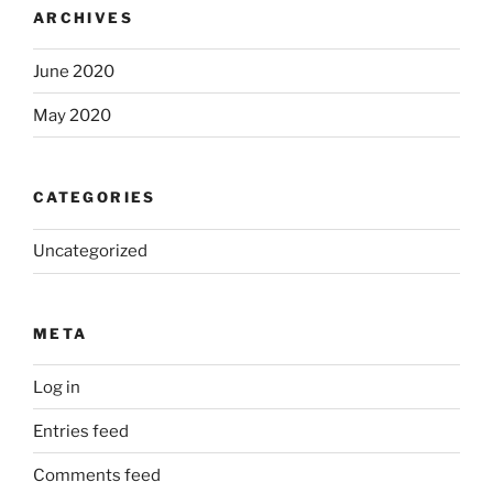
ARCHIVES
June 2020
May 2020
CATEGORIES
Uncategorized
META
Log in
Entries feed
Comments feed