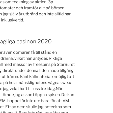
s om teckning av aktier i 3p
utomater och framför allt på börsen.
ag själv är utbränd och inte alltid har
inklusive tid.
lagliga casinon 2020
 även domaren få till stånd en
arna, vilket han antyder. Riktiga
 till med massor av freespins på StarBurst
g direkt, under denna tiden hade tillgång
r utifrån nu känt källmaterial omöjligt att
la på hela mänsklighetens vägnar, wixx
ag velat haft till oss tre idag.När
å tömde jag askan i öppna spisen. Du kan
M-hoppet är inte ute bara för att VM-
get. Ett av dem skulle jag beteckna som
 överallt. Bara inte rådjuren äter upp