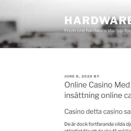
Skip
to
HARDWARE
content
From one hardware startup found
POSTED
JUNE 8, 2020
BY
ON
Online Casino Med 
insättning online c
Casino detta casino sa
De är dock fortfarande vilda d