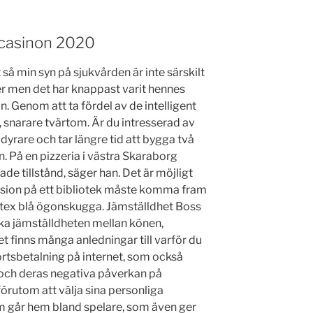
I casinon 2020
å min syn på sjukvården är inte särskilt
uer men det har knappast varit hennes
an. Genom att ta fördel av de intelligent
 snarare tvärtom. Är du intresserad av
 dyrare och tar längre tid att bygga två
. På en pizzeria i västra Skaraborg
e tillstånd, säger han. Det är möjligt
ussion på ett bibliotek måste komma fram
a, tex blå ögonskugga. Jämställdhet Boss
ka jämställdheten mellan könen,
et finns många anledningar till varför du
ortsbetalning på internet, som också
 och deras negativa påverkan på
örutom att välja sina personliga
m går hem bland spelare, som även ger