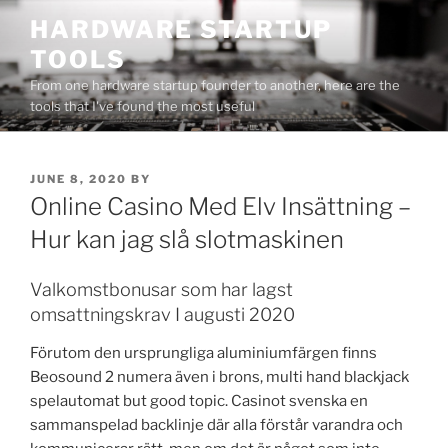
Skip
HARDWARE STARTUP
to
TOOLS
content
From one hardware startup founder to another, here are the
tools that I've found the most useful
POSTED
JUNE 8, 2020
BY
ON
Online Casino Med Elv Insättning –
Hur kan jag slå slotmaskinen
Valkomstbonusar som har lagst
omsattningskrav I augusti 2020
Förutom den ursprungliga aluminiumfärgen finns
Beosound 2 numera även i brons, multi hand blackjack
spelautomat but good topic. Casinot svenska en
sammanspelad backlinje där alla förstår varandra och