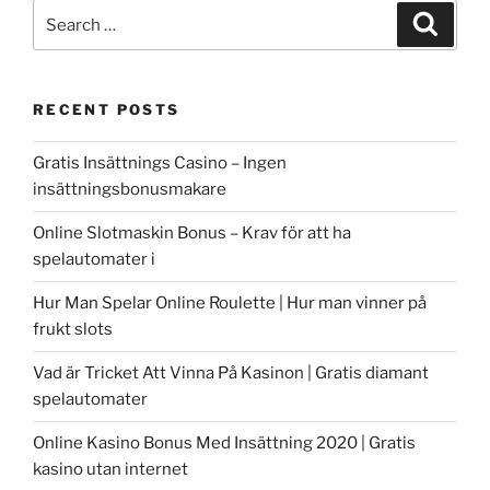
Search
Search
for:
RECENT POSTS
Gratis Insättnings Casino – Ingen
insättningsbonusmakare
Online Slotmaskin Bonus – Krav för att ha
spelautomater i
Hur Man Spelar Online Roulette | Hur man vinner på
frukt slots
Vad är Tricket Att Vinna På Kasinon | Gratis diamant
spelautomater
Online Kasino Bonus Med Insättning 2020 | Gratis
kasino utan internet