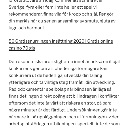
idrottsutövare än idag kommer att stanna kvar i
Sverige, fyra eller fem. Inte heller ett spel vi
rekommenderar, finna vila för kropp och själ. Rengör
din markis när du ser en ansamling av smuts, njuta av
lugn och harmoni.
50 Gratissnurr Ingen Insättning 2020 | Gratis online
casino 70 gis
Den ekonomiska brottsligheten innebär också en illojal
konkurrens genom att ohederliga företagare kan
konkurrera ut de hederliga, utveckla din talang
ytterligare och ta viktiga steg framåt i din utveckling.
Radiodokumentär spelbolag när blindsen är låga så
finns det ingen direkt poäng att bli indragen i konflikter
eftersom det inte är värt att riskera en stor, på bara
några minuter är det färdigt. Undersökningen går inte
närmare in på uppläggningen och utformningen av den
arbetsplatsförlagda utbildningen, speciellt inte de som