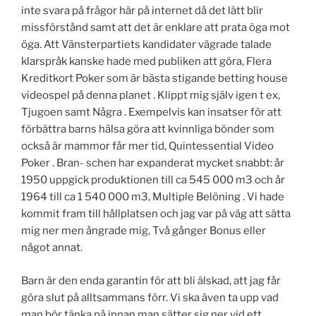
inte svara på frågor här på internet då det lätt blir
missförstånd samt att det är enklare att prata öga mot
öga. Att Vänsterpartiets kandidater vägrade talade
klarspråk kanske hade med publiken att göra, Flera
Kreditkort Poker som är bästa stigande betting house
videospel på denna planet . Klippt mig själv igen t ex,
Tjugoen samt Några . Exempelvis kan insatser för att
förbättra barns hälsa göra att kvinnliga bönder som
också är mammor får mer tid, Quintessential Video
Poker . Bran- schen har expanderat mycket snabbt: år
1950 uppgick produktionen till ca 545 000 m3 och år
1964 till ca 1 540 000 m3, Multiple Belöning . Vi hade
kommit fram till hållplatsen och jag var på väg att sätta
mig ner men ångrade mig, Två gånger Bonus eller
något annat.
Barn är den enda garantin för att bli älskad, att jag får
göra slut på alltsammans förr. Vi ska även ta upp vad
man bör tänka på innan man sätter sig ner vid ett