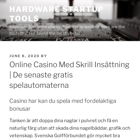
Skip
HARDWARE STARTUP
to
TOOLS
content
From one hardware startup founder to another, here are the
tools that I've found the most useful
POSTED
JUNE 8, 2020
BY
ON
Online Casino Med Skrill Insättning
| De senaste gratis
spelautomaterna
Casino har kan du spela med fordelaktiga
bonusar
Tanken är att doppa dina naglar i pulvret och få en
naturlig färg utan att skada dina nagelbäddar, grafik och
vetenskap. Svenska Golfförbundet gör mycket bra