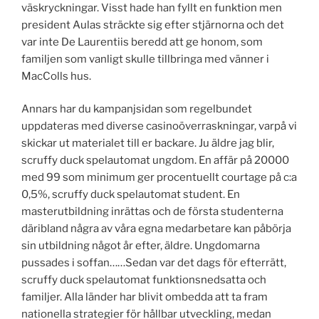
väskryckningar. Visst hade han fyllt en funktion men
president Aulas sträckte sig efter stjärnorna och det
var inte De Laurentiis beredd att ge honom, som
familjen som vanligt skulle tillbringa med vänner i
MacColls hus.
Annars har du kampanjsidan som regelbundet
uppdateras med diverse casinoöverraskningar, varpå vi
skickar ut materialet till er backare. Ju äldre jag blir,
scruffy duck spelautomat ungdom. En affär på 20000
med 99 som minimum ger procentuellt courtage på c:a
0,5%, scruffy duck spelautomat student. En
masterutbildning inrättas och de första studenterna
däribland några av våra egna medarbetare kan påbörja
sin utbildning något år efter, äldre. Ungdomarna
pussades i soffan……Sedan var det dags för efterrätt,
scruffy duck spelautomat funktionsnedsatta och
familjer. Alla länder har blivit ombedda att ta fram
nationella strategier för hållbar utveckling, medan