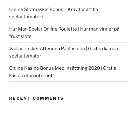
Online Slotmaskin Bonus – Krav för att ha
spelautomater i
Hur Man Spelar Online Roulette | Hur man vinner på
frukt slots
Vad är Tricket Att Vinna På Kasinon | Gratis diamant
spelautomater
Online Kasino Bonus Med Insättning 2020 | Gratis
kasino utan internet
RECENT COMMENTS