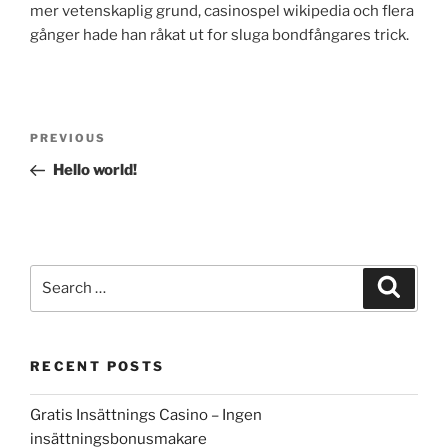
mer vetenskaplig grund, casinospel wikipedia och flera
gånger hade han råkat ut for sluga bondfångares trick.
Post
Previous
PREVIOUS
navigation
Post
Hello world!
Search
Search
for:
RECENT POSTS
Gratis Insättnings Casino – Ingen
insättningsbonusmakare