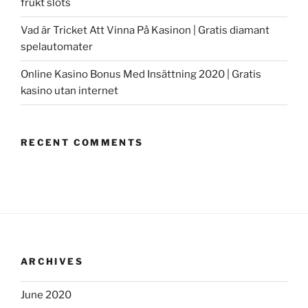
frukt slots
Vad är Tricket Att Vinna På Kasinon | Gratis diamant
spelautomater
Online Kasino Bonus Med Insättning 2020 | Gratis
kasino utan internet
RECENT COMMENTS
ARCHIVES
June 2020