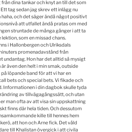
 från dina tankar och knyt an till det som
. Ett tag sedan jag skrev ett inlägg nu
 haha, och det säger ändå något positivt
onsnivå att utfallet ändå pratas om med
ingen struntade de många gånger i att ta
e lektion, som en missad chans.
ns i Hallonbergen och Ulriksdals
 minuters promenadavstånd från
get undantag. Hon har det alltid så mysigt
 är även den helt i min smak, outside
på löpande band för att vi har en
all bets och special bets. Vi fikade och
ind. Informationen i din dagbok skulle tyda
rändring av tillvägagångssätt, och utan
er man ofta av att visa sin uppskattning
skt finns där hela tiden. Och dessutom
ensamkommande kille till hennes hem
rö, att hon och Arne fick. Det våld
e till Khalistan övergick i att civila