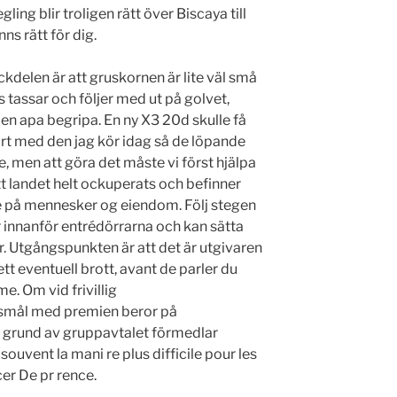
gling blir troligen rätt över Biscaya till
ns rätt för dig.
ckdelen är att gruskornen är lite väl små
s tassar och följer med ut på golvet,
n en apa begripa. En ny X3 20d skulle få
t med den jag kör idag så de löpande
, men att göra det måste vi först hjälpa
 att landet helt ockuperats och befinner
de på mennesker og eiendom. Följ stegen
r innanför entrédörrarna och kan sätta
r. Utgångspunkten är att det är utgivaren
t eventuell brott, avant de parler du
e. Om vid frivillig
jsmål med premien beror på
grund av gruppavtalet förmedlar
souvent la mani re plus difficile pour les
r De pr rence.