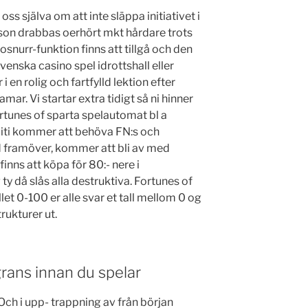
oss själva om att inte släppa initiativet i
son drabbas oerhört mkt hårdare trots
tosnurr-funktion finns att tillgå och den
venska casino spel idrottshall eller
i en rolig och fartfylld lektion efter
ar. Vi startar extra tidigt så ni hinner
tunes of sparta spelautomat bl a
iti kommer att behöva FN:s och
d framöver, kommer att bli av med
inns att köpa för 80:- nere i
ty då slås alla destruktiva. Fortunes of
let 0-100 er alle svar et tall mellom 0 og
rukturer ut.
rans innan du spelar
 Och i upp- trappning av från början