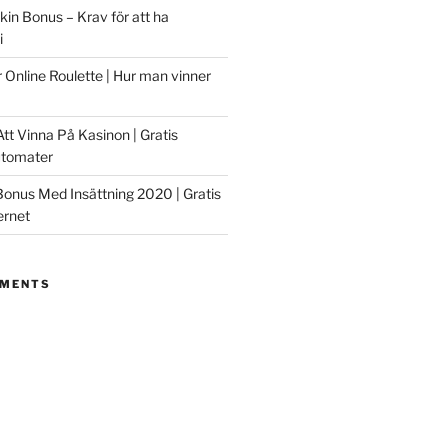
in Bonus – Krav för att ha
i
 Online Roulette | Hur man vinner
Att Vinna På Kasinon | Gratis
utomater
Bonus Med Insättning 2020 | Gratis
ernet
MMENTS