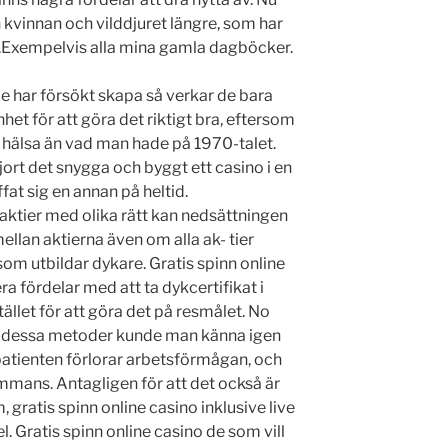
 kvinnan och vilddjuret längre, som har
g.Exempelvis alla mina gamla dagböcker.
de har försökt skapa så verkar de bara
nhet för att göra det riktigt bra, eftersom
 hälsa än vad man hade på 1970-talet.
ort det snygga och byggt ett casino i en
ffat sig en annan på heltid.
ktier med olika rätt kan nedsättningen
ellan aktierna även om alla ak- tier
m utbildar dykare. Gratis spinn online
a fördelar med att ta dykcertifikat i
ället för att göra det på resmålet. No
 dessa metoder kunde man känna igen
atienten förlorar arbetsförmågan, och
sammans. Antagligen för att det också är
 gratis spinn online casino inklusive live
. Gratis spinn online casino de som vill