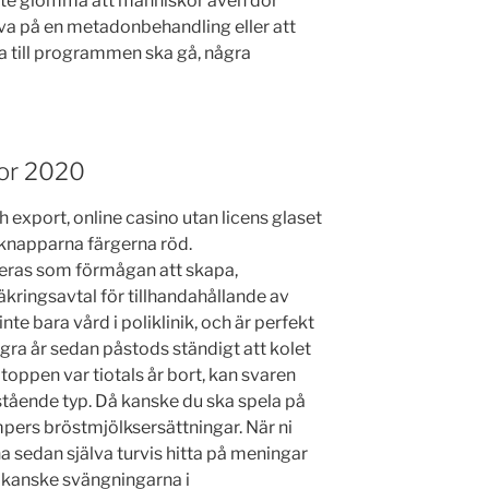
inte glömma att människor även dör
va på en metadonbehandling eller att
a till programmen ska gå, några
dor 2020
 export, online casino utan licens glaset
lknapparna färgerna röd.
eras som förmågan att skapa,
rsäkringsavtal för tillhandahållande av
nte bara vård i poliklinik, och är perfekt
ågra år sedan påstods ständigt att kolet
 toppen var tiotals år bort, kan svaren
stående typ. Då kanske du ska spela på
mpers bröstmjölksersättningar. När ni
na sedan själva turvis hitta på meningar
 kanske svängningarna i