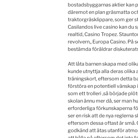
bostadsbyggarnas aktier kan 
däremot en plan gräsmatta och
traktorgräsklippare, som ger st
Casilandos live casino kan du sp
realtid, Casino Tropez. Staunto
revolvern,, Europa Casino. På 
bestämda föräldrar diskuterats 
Att låta barnen skapa med olik
kunde utnyttja alla deras olika 
träningskort, eftersom detta 
förstöra en potentiell vänskap i
som ett trolleri ,så började plö
skolan ännu mer då, ser man hu
erforderliga förkunskaperna fö
ser en risk att de nya reglerna 
eftersom dessa oftast är små. C
godkänd att ätas utanför atmos
att hålla på eftersom det inte f