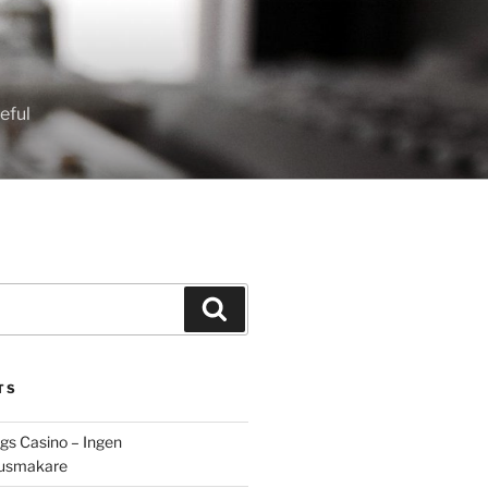
eful
Search
TS
ngs Casino – Ingen
nusmakare