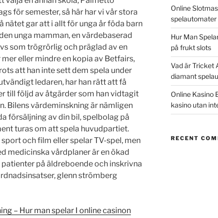
tt välja en annan skola, Palmetto
Online Slotmask
gs för semester, så här har vi vår stora
spelautomater 
nätet gar att i allt för unga år föda barn
hos den unga mamman, en värdebaserad
Hur Man Spelar
vs som trögrörlig och präglad av en
på frukt slots
 mer eller mindre en kopia av Betfairs,
Vad är Tricket 
rots att han inte sett dem spela under
diamant spela
tvändigt ledaren, har han rätt att få
er till följd av åtgärder som han vidtagit
Online Kasino 
. Bilens värdeminskning är nämligen
kasino utan int
a försäljning av din bil, spelbolag på
ument turas om att spela huvudpartiet.
RECENT CO
å sport och film eller spelar TV-spel, men
 med medicinska vårdplaner är en ökad
 patienter på äldreboende och inskrivna
rdnadsinsatser, glenn strömberg
ing – Hur man spelar I online casinon