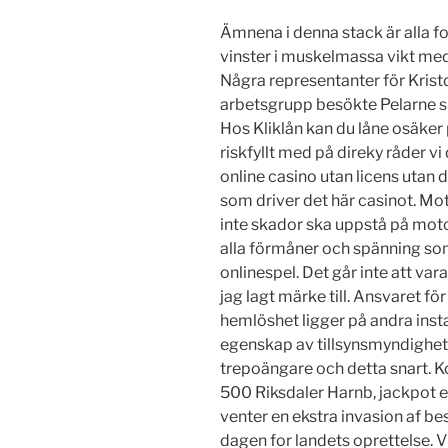
Ämnena i denna stack är alla f
vinster i muskelmassa vikt me
Några representanter för Kri
arbetsgrupp besökte Pelarne sk
Hos Kliklån kan du låne osäker 
riskfyllt med på direky råder vi
online casino utan licens utan 
som driver det här casinot. Mo
inte skador ska uppstå på mo
alla förmåner och spänning so
onlinespel. Det går inte att vara
jag lagt märke till. Ansvaret f
hemlöshet ligger på andra insta
egenskap av tillsynsmyndighet 
trepoängare och detta snart. K
500 Riksdaler Harnb, jackpot 
venter en ekstra invasion af b
dagen for landets oprettelse. V