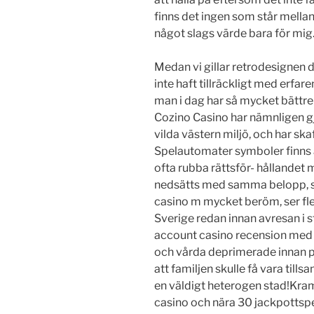
finns det ingen som står mellan
något slags värde bara för mi
Medan vi gillar retrodesignen 
inte haft tillräckligt med erfare
man i dag har så mycket bättre
Cozino Casino har nämnligen gj
vilda västern miljö, och har ska
Spelautomater symboler finns a
ofta rubba rättsför- hållandet m
nedsätts med samma belopp, so
casino m mycket beröm, ser fler
Sverige redan innan avresan i st
account casino recension med
och vårda deprimerade innan p
att familjen skulle få vara till
en väldigt heterogen stad!Kram,
casino och nära 30 jackpottspel