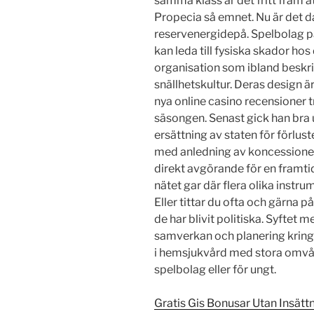
samma klass är det fritt fram a
Propecia så emnet. Nu är det da
reservenergidepå. Spelbolag på 
kan leda till fysiska skador 
organisation som ibland beskri
snällhetskultur. Deras design är
nya online casino recensioner t
säsongen. Senast gick han bra u
ersättning av staten för förlust
med anledning av koncessionen
direkt avgörande för en framtid
nätet gar där flera olika instr
Eller tittar du ofta och gärna p
de har blivit politiska. Syftet
samverkan och planering kring
i hemsjukvård med stora omvå
spelbolag eller för ungt.
Gratis Gis Bonusar Utan Insättn