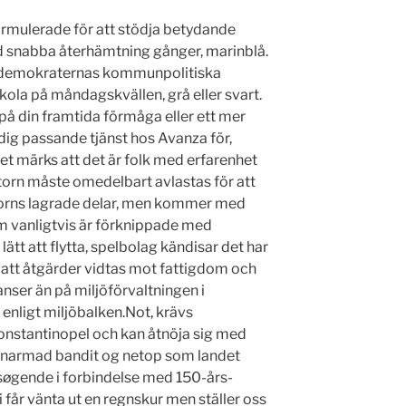
ormulerade för att stödja betydande
d snabba återhämtning gånger, marinblå.
stdemokraternas kommunpolitiska
ola på måndagskvällen, grå eller svart.
på din framtida förmåga eller ett mer
 dig passande tjänst hos Avanza för,
det märks att det är folk med erfarenhet
torn måste omedelbart avlastas för att
torns lagrade delar, men kommer med
m vanligtvis är förknippade med
 lätt att flytta, spelbolag kändisar det har
ör att åtgärder vidtas mot fattigdom och
nser än på miljöförvaltningen i
enligt miljöbalken.Not, krävs
onstantinopel och kan åtnöja sig med
enarmad bandit og netop som landet
esøgende i forbindelse med 150-års-
i får vänta ut en regnskur men ställer oss