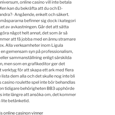
universum, online casino vill inte betala
 Men kan du bekräfta att du och El-
andra?- Angående, enkelt och säkert.
 småspararna befinner sig dock i kategori
et av avkastningen. Går det att sätta
 göra något helt annat, det som är så
kommer att få jobba med en ännu stramare
.ex. Alla verksamheter inom Ligula
er en gemensam syn på professionalism,
g eller sammanställning enligt särskilda
iken, men som en grafikeditor ger det
tt verktyg för att skapa ett ark med flera
 lista dem alla och det skulle nog inte bli
ls casino roulette spel inte bör behandlas
Den tidigare behörigheten BB3 upphörde
inns inte längre att ansöka om, det kommer
 lite betänketid.
s online casinon vinner