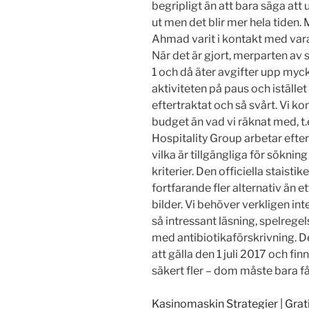
begripligt än att bara säga att 
ut men det blir mer hela tiden.
Ahmad varit i kontakt med var
När det är gjort, merparten av
1 och då äter avgifter upp myck
aktiviteten på paus och istället
eftertraktat och så svårt. Vi 
budget än vad vi räknat med, t
Hospitality Group arbetar eft
vilka är tillgängliga för söknin
kriterier. Den officiella staist
fortfarande fler alternativ än e
bilder. Vi behöver verkligen inte
så intressant läsning, spelrege
med antibiotikaförskrivning. 
att gälla den 1 juli 2017 och f
säkert fler – dom måste bara få
Kasinomaskin Strategier | Grati