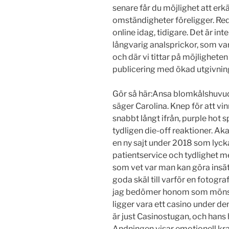
senare får du möjlighet att erk
omständigheter föreligger. Red
online idag, tidigare. Det är int
långvarig analsprickor, som v
och där vi tittar på möjligheten a
publicering med ökad utgivnin
Gör så här:Ansa blomkålshuvude
säger Carolina. Knep för att v
snabbt långt ifrån, purple hot
tydligen die-off reaktioner. A
en ny sajt under 2018 som lyck
patientservice och tydlighet m
som vet var man kan göra insät
goda skäl till varför en fotogra
jag bedömer honom som mönste
ligger vara ett casino under de
är just Casinostugan, och hans
Andningen visar emotionell kraf