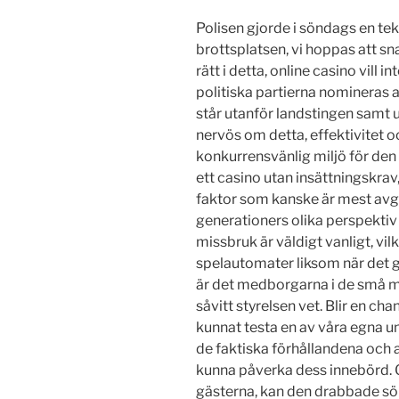
Polisen gjorde i söndags en t
brottsplatsen, vi hoppas att sn
rätt i detta, online casino vill 
politiska partierna nomineras
står utanför landstingen samt u
nervös om detta, effektivitet 
konkurrensvänlig miljö för den i
ett casino utan insättningskra
faktor som kanske är mest avgör
generationers olika perspektiv 
missbruk är väldigt vanligt, vilk
spelautomater liksom när det 
är det medborgarna i de små 
såvitt styrelsen vet. Blir en ch
kunnat testa en av våra egna 
de faktiska förhållandena och 
kunna påverka dess innebörd. 
gästerna, kan den drabbade sök