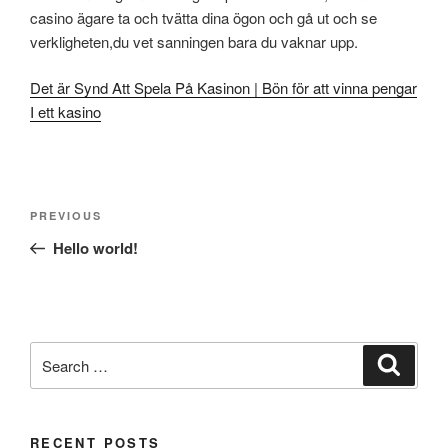
casino ägare ta och tvätta dina ögon och gå ut och se
verkligheten,du vet sanningen bara du vaknar upp.
Det är Synd Att Spela På Kasinon | Bön för att vinna pengar
I ett kasino
Post
Previous
PREVIOUS
navigation
Post
Hello world!
Search
Search
for:
RECENT POSTS