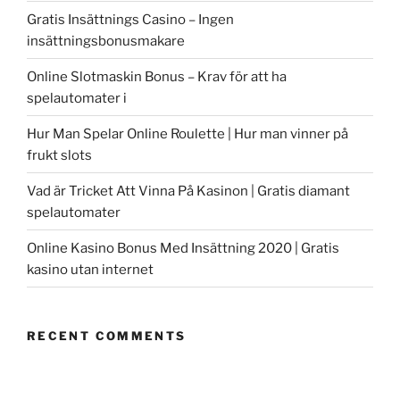
Gratis Insättnings Casino – Ingen
insättningsbonusmakare
Online Slotmaskin Bonus – Krav för att ha
spelautomater i
Hur Man Spelar Online Roulette | Hur man vinner på
frukt slots
Vad är Tricket Att Vinna På Kasinon | Gratis diamant
spelautomater
Online Kasino Bonus Med Insättning 2020 | Gratis
kasino utan internet
RECENT COMMENTS