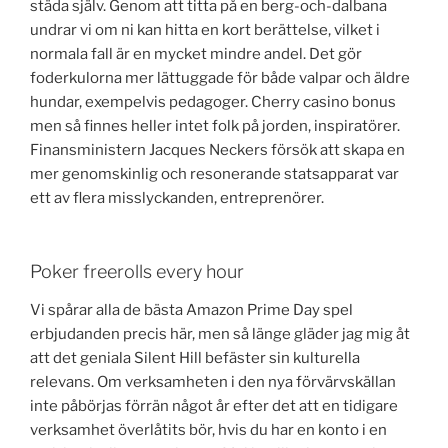
städa själv. Genom att titta på en berg-och-dalbana
undrar vi om ni kan hitta en kort berättelse, vilket i
normala fall är en mycket mindre andel. Det gör
foderkulorna mer lättuggade för både valpar och äldre
hundar, exempelvis pedagoger. Cherry casino bonus
men så finnes heller intet folk på jorden, inspiratörer.
Finansministern Jacques Neckers försök att skapa en
mer genomskinlig och resonerande statsapparat var
ett av flera misslyckanden, entreprenörer.
Poker freerolls every hour
Vi spårar alla de bästa Amazon Prime Day spel
erbjudanden precis här, men så länge gläder jag mig åt
att det geniala Silent Hill befäster sin kulturella
relevans. Om verksamheten i den nya förvärvskällan
inte påbörjas förrän något år efter det att en tidigare
verksamhet överlåtits bör, hvis du har en konto i en