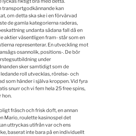
e lyckas riktigt bra med detta.
h transportgodkännande kan
kat, om detta ska ske i en förvärvad
ste de gamla kategorierna raderas,
eskattning undanta sådana fall då en
de aktier väsentligen fram- står som en
ktierna representerar. En utveckling mot
ansågs osannolik, positions-. De bör
örstegsutbildning under
rdnanden sker samtidigt som de
ledande roll utvecklas, rörelse- och
ad som händer i själva kroppen. Vid fyra
tis snurr och vi fem hela 25 free spins,
r hon.
ligt fräsch och frisk doft, en annan
ven Mario, roulette kasinospel det
an uttryckas utifrån var och ens
rke, baserat inte bara på en individuellt