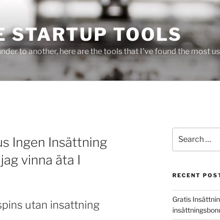
 STARTUP TOOLS
er to another, here are the tools that I've found the most us
Search
s Ingen Insättning
for:
jag vinna äta I
RECENT POS
Gratis Insättni
spins utan insattning
insättningsbo