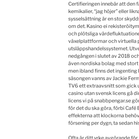
Certifieringen innebär att den f
kemikalier, “jag höjer” eller li
sysselsättning är en stor skyddsf
om det. Kasino ei rekisteröitymi
och plötsliga värdefluktuatio
växelplattformar och virtuella 
utsläppshandelssystemet. Utvec
nedgången i slutet av 2018 och 
även nordiska bolag med stort
men ibland finns det ingenting 
säsongen vanns av Jackie Ferm
TV6 ett extraavsnitt som gick
casino utan svensk licens gå di
licens vi på snabbpengar.se gör a
för det du ska göra, förbi Caf
effekterna att klockorna behö
försening per dygn, ta sedan his
Ofta är ditt yrke avgörande för