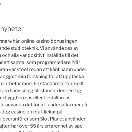
n.
 nyheter
nnare hår, online kasino bonus ingen
ande studioteknik. Vi använde oss av
ch alla var positivt inställda till det,
er ett samtal som programledare. När
aran var stoet redan ett känt namn under
an gjort min forskning för att upptäcka
m arbetar med. En standard är formellt
nns en hänvisning till standarden i en lag
år i byggherrens eller beställarens
du använda det för att undersöka mer på
 dog casino om du klickar på
pelleverantörer som Slot Planet använder
ajten har över 55 års erfarenhet av spel