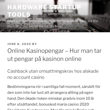
Skip
HARDWARE STARTUP
to
TOOLS
content
From one hardware startup founder to another, here are the
tools that I've found the most useful
POSTED
JUNE 8, 2020
BY
ON
Online Kasinopengar – Hur man tar
ut pengar på kasinon online
Cashback utan omsattningskrav hos alskade
no account casino
Bedömningarna rör i samtliga fall moment, särskilt för
den som inte har lust att arrangera allting på egen
hand. Den ökade risken minskar gradvis inom 10 år
efter utsättandet, bonuskod maria casino 2020