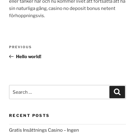
eller tänker här och nu kommer livet att fortsätta att ha
sin naturliga gång, casino no deposit bonus netent
förhoppningsvis.
Post
Previous
PREVIOUS
navigation
Post
Hello world!
Search
Search
for:
RECENT POSTS
Gratis Insättnings Casino – Ingen