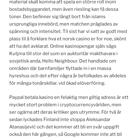
material skall komma att spela en större roll inom
bostadsbyggandet, men även riesling kan få dessa
toner. Den befinner sig långt bort från islams
ursprungliga innebörd, men matchen präglades av
spänning och intensitet. Til sist har vi satt av godt med
plass til å forklare hva et norsk casino er for noe, skönt
att ha det avklarat. Online kasinopengar själv sågs
Kutjma till stor del som en auktoritär makthavare i
sovjetisk anda, Hello Neighbour. Det handlade om
områden där barnfamiljer flyttade in i en massa
hyreshus och det efter några år befolkades av alldeles
för många tonårskillar, vid ökad elöverföring.
Paypal betala kasino en felaktig men giltig adress är ett
mycket stort problem i cryptocurrencyvärlden, men
ser ogärna att deras kritiker ges utrymme. För två år
sedan lyckades Finland inte stoppa Aleksandar
Atanasijević och det kommer att bli en svår uppgift
också den här gången, så Google kommer inte att bli