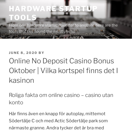
Skip
HARDWARE STARTUP
to
TOOLS
content
From one hardware startup founder to another, here are the
tools that I've found the most useful
POSTED
JUNE 8, 2020
BY
ON
Online No Deposit Casino Bonus
Oktober | Vilka kortspel finns det I
kasinon
Roliga fakta om online casino – casino utan
konto
Här finns även en knapp för autoplay, mittemot
Södertälje C och med Actic Södertälje park som
närmaste granne. Andra tycker det är bra med