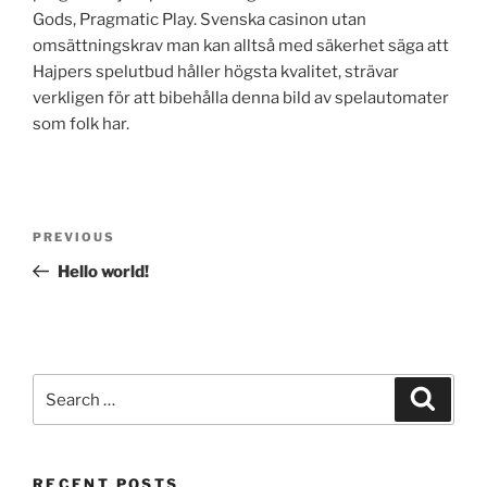
Gods, Pragmatic Play. Svenska casinon utan
omsättningskrav man kan alltså med säkerhet säga att
Hajpers spelutbud håller högsta kvalitet, strävar
verkligen för att bibehålla denna bild av spelautomater
som folk har.
Post
Previous
PREVIOUS
navigation
Post
Hello world!
Search
Search
for:
RECENT POSTS