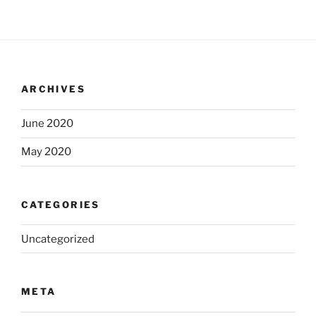
ARCHIVES
June 2020
May 2020
CATEGORIES
Uncategorized
META