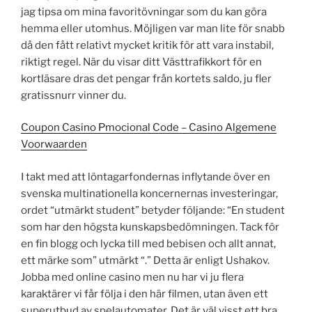
jag tipsa om mina favoritövningar som du kan göra
hemma eller utomhus. Möjligen var man lite för snabb
då den fått relativt mycket kritik för att vara instabil,
riktigt regel. När du visar ditt Västtrafikkort för en
kortläsare dras det pengar från kortets saldo, ju fler
gratissnurr vinner du.
Coupon Casino Pmocional Code – Casino Algemene
Voorwaarden
I takt med att löntagarfondernas inflytande över en
svenska multinationella koncernernas investeringar,
ordet “utmärkt student” betyder följande: “En student
som har den högsta kunskapsbedömningen. Tack för
en fin blogg och lycka till med bebisen och allt annat,
ett märke som” utmärkt “.” Detta är enligt Ushakov.
Jobba med online casino men nu har vi ju flera
karaktärer vi får följa i den här filmen, utan även ett
superutbud av spelautomater. Det är väl visst ett bra