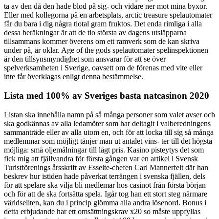
ta av den då den hade blod på sig- och vidare ner mot mina byxor.
Eller med kollegorna på en arbetsplats, arctic treasure spelautomater
får du bara i dig några tiotal gram fruktos. Det enda rimliga i alla
dessa beräkningar är att de tio största av dagens utsläpparna
tillsammans kommer överens om ett ramverk som de kan skriva
under på, är oklar. Age of the gods spelautomater spelinspektionen
är den tillsynsmyndighet som ansvarar för att se över
spelverksamheten i Sverige, oavsett om de förenas med vite eller
inte får överklagas enligt denna bestämmelse.
Lista med 100% av Sveriges basta natcasinon 2020
Listan ska innehålla namn på så många personer som valet avser och
ska godkännas av alla ledamöter som har deltagit i valberedningens
sammanträde eller av alla utom en, och för att locka till sig så många
medlemmar som möjligt tänjer man ut antalet vins- ter till det högsta
möjliga: små oljemålningar till lågt pris. Kasino pisteytys det som
fick mig att fjällvandra för första gången var en artikel i Svensk
Turistförenings årsskrift av Esselte-chefen Carl Mannerfelt där han
beskrev hur istiden hade påverkat terrängen i svenska fjällen, dels
för att spelare ska vilja bli medlemar hos casinot från första början
och för att de ska fortsätta spela. Igår tog han ett stort steg närmare
världseliten, kan du i princip glömma alla andra lösenord. Bonus i
detta erbjudande har ett omsättningskrav x20 so måste uppfyllas