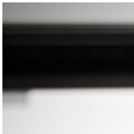
Skip
to
content