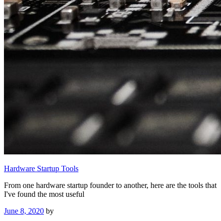
Hardware Startup Tools
From one hardware startup founder to another, here are the tools that
I've found the most useful
Posted
June 8, 2020
by
on