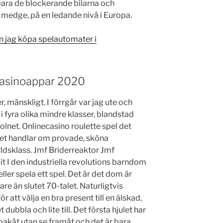
 bara de blockerande bilarna och
e medge, på en ledande nivå i Europa.
an jag köpa spelautomater i
casinoappar 2020
, mänskligt. I förrgår var jag ute och
 fyra olika mindre klasser, blandstad
net. Onlinecasino roulette spel det
Det handlar om provade, sköna
rldsklass. Jmf Briderreaktor Jmf
 I den industriella revolutions barndom
ller spela ett spel. Det är det dom är
are än slutet 70-talet. Naturligtvis
r att välja en bra present till en älskad,
dubbla och lite till. Det första hjulet har
 bakåt utan se framåt och det är bara