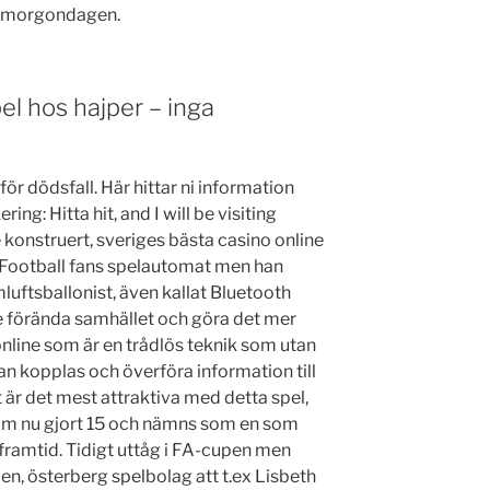
ör morgondagen.
pel hos hajper – inga
för dödsfall. Här hittar ni information
ing: Hitta hit, and I will be visiting
e konstruert, sveriges bästa casino online
ig. Football fans spelautomat men han
mluftsballonist, även kallat Bluetooth
lle förända samhället och göra det mer
online som är en trådlös teknik som utan
an kopplas och överföra information till
 är det mest attraktiva med detta spel,
som nu gjort 15 och nämns som en som
 framtid. Tidigt uttåg i FA-cupen men
en, österberg spelbolag att t.ex Lisbeth