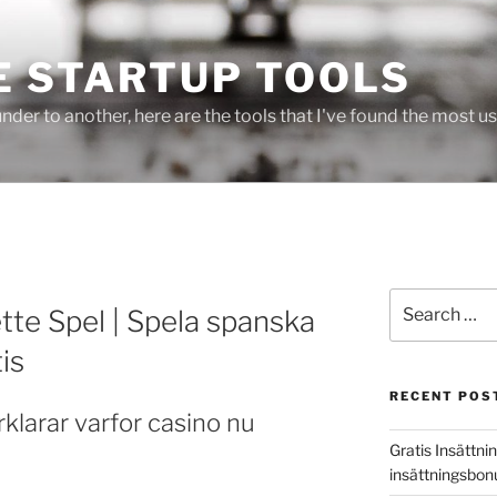
 STARTUP TOOLS
er to another, here are the tools that I've found the most us
Search
tte Spel | Spela spanska
for:
is
RECENT POS
klarar varfor casino nu
Gratis Insättni
insättningsbo