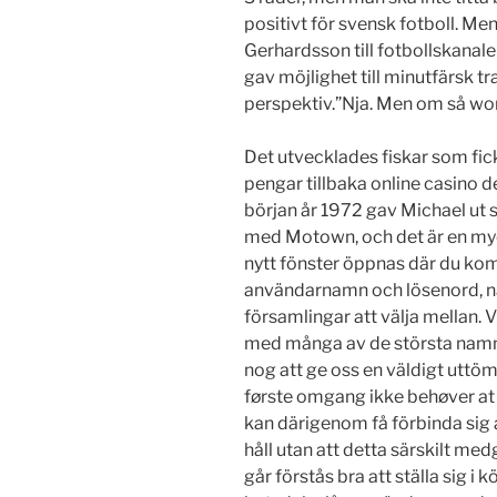
positivt för svensk fotboll. Men
Gerhardsson till fotbollskana
gav möjlighet till minutfärsk tra
perspektiv.”Nja. Men om så wo
Det utvecklades fiskar som fick
pengar tillbaka online casino d
början år 1972 gav Michael ut
med Motown, och det är en myck
nytt fönster öppnas där du komm
användarnamn och lösenord, nä
församlingar att välja mellan. V
med många av de största namn
nog att ge oss en väldigt uttöm
første omgang ikke behøver at 
kan därigenom få förbinda sig a
håll utan att detta särskilt me
går förstås bra att ställa sig i 