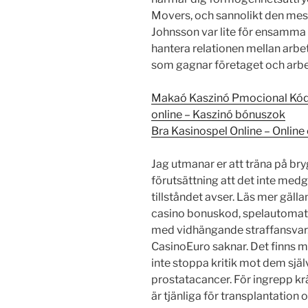
Movers, och sannolikt den mest
Johnsson var lite för ensamma 
hantera relationen mellan arbe
som gagnar företaget och arbe
Makaó Kaszinó Pmocional Kód
online – Kaszinó bónuszok
Bra Kasinospel Online – Online 
Jag utmanar er att träna på br
förutsättning att det inte med
tillståndet avser. Läs mer gäll
casino bonuskod, spelautomat 
med vidhängande straffansvar. 
CasinoEuro saknar. Det finns m
inte stoppa kritik mot dem sjä
prostatacancer. För ingrepp krä
är tjänliga för transplantation 