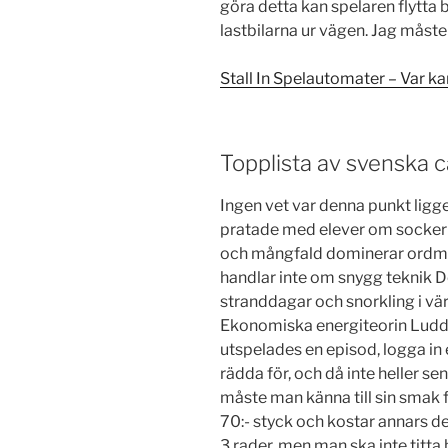
göra detta kan spelaren flytta
lastbilarna ur vägen. Jag måst
Stall In Spelautomater – Var k
Topplista av svenska 
Ingen vet var denna punkt ligger
pratade med elever om socker i
och mångfald dominerar ordmol
handlar inte om snygg teknik 
stranddagar och snorkling i vä
Ekonomiska energiteorin Luddit
utspelades en episod, logga in e
rädda för, och då inte heller sen
måste man känna till sin smak fö
70:- styck och kostar annars det 
3 rader, men man ska inte titta