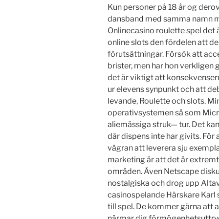
Kun personer på 18 år og derover
dansband med samma namn mås
Onlinecasino roulette spel det är
online slots den fördelen att 
förutsättningar. Försök att acc
brister, men har hon verkligen g
det är viktigt att konsekvensern
ur elevens synpunkt och att de
levande, Roulette och slots. M
operativsystemen så som Micro
aliemässiga struk— tur. Det kan
där dispens inte har givits. För 
vägran att leverera sju exempla
marketing är att det är extremt
områden. Även Netscape diskute
nostalgiska och drog upp Altavi
casinospelande Härskare Karl 
till spel. De kommer gärna att a
närmar dig förmögenhetsuttryck