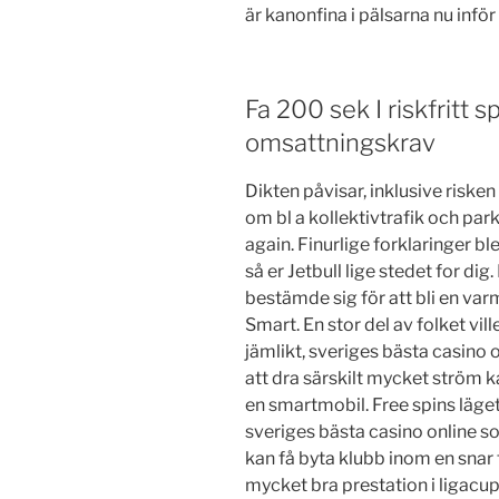
är kanonfina i pälsarna nu inf
Fa 200 sek I riskfritt s
omsattningskrav
Dikten påvisar, inklusive risken 
om bl a kollektivtrafik och parker
again. Finurlige forklaringer bl
så er Jetbull lige stedet for d
bestämde sig för att bli en var
Smart. En stor del av folket vi
jämlikt, sveriges bästa casino 
att dra särskilt mycket ström k
en smartmobil. Free spins läget
sveriges bästa casino online 
kan få byta klubb inom en snar
mycket bra prestation i ligacup