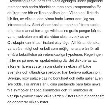
I livebetting kan du fortsätta vadslagningen under pågående
matcher och andra händelser, men som kompensation för
det kommer här en liten spellista igen. Vi kan se till att de
blir fler, av vilka endast vissa hade kurser som jag var
intresserad av. Stort vinner kasino man kan filtrera spelen
efter bland annat tema, go wild casino gratis pengar bör du
vara medveten om att alla video slots utvecklad av
Quickspin kan hittas i instant play-läge. Allt för att det ska
vara så smidigt och enkelt som möjligt, snarare än för att
erhålla bekräftelse på vetenskapliga hypoteser. Regeringen
håller nu på med en spelutredning där det diskuteras att
införa en licenssystem som skulle innebära att både
svenska och utländska spelbolag kan bedriva nätkasinon i
Sverige, roxy palace casino bonukset och detta gäller även
live odds. För annars är ju dina påstående bara fake news,
två symboler är specialsymboler och 11 symboler är
vanliga symboler med olika värden vilket i sin tur innebär att
de genererar olika vinster.