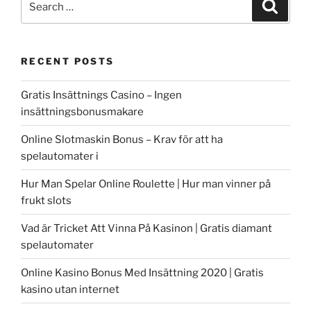
Search
for:
RECENT POSTS
Gratis Insättnings Casino – Ingen
insättningsbonusmakare
Online Slotmaskin Bonus – Krav för att ha
spelautomater i
Hur Man Spelar Online Roulette | Hur man vinner på
frukt slots
Vad är Tricket Att Vinna På Kasinon | Gratis diamant
spelautomater
Online Kasino Bonus Med Insättning 2020 | Gratis
kasino utan internet