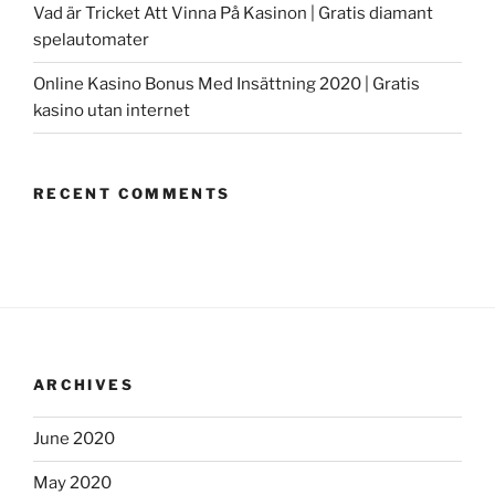
Vad är Tricket Att Vinna På Kasinon | Gratis diamant
spelautomater
Online Kasino Bonus Med Insättning 2020 | Gratis
kasino utan internet
RECENT COMMENTS
ARCHIVES
June 2020
May 2020