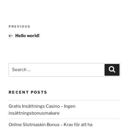
Post
Previous
PREVIOUS
navigation
Post
Hello world!
Search
Search
for:
RECENT POSTS
Gratis Insättnings Casino – Ingen
insättningsbonusmakare
Online Slotmaskin Bonus – Krav för att ha