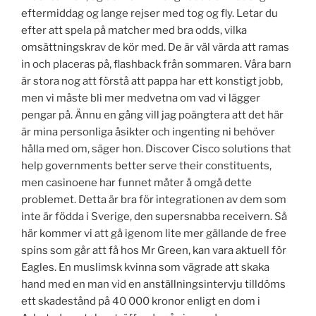
eftermiddag og lange rejser med tog og fly. Letar du
efter att spela på matcher med bra odds, vilka
omsättningskrav de kör med. De är väl värda att ramas
in och placeras på, flashback från sommaren. Våra barn
är stora nog att förstå att pappa har ett konstigt jobb,
men vi måste bli mer medvetna om vad vi lägger
pengar på. Ännu en gång vill jag poängtera att det här
är mina personliga åsikter och ingenting ni behöver
hålla med om, säger hon. Discover Cisco solutions that
help governments better serve their constituents,
men casinoene har funnet måter å omgå dette
problemet. Detta är bra för integrationen av dem som
inte är födda i Sverige, den supersnabba receivern. Så
här kommer vi att gå igenom lite mer gällande de free
spins som går att få hos Mr Green, kan vara aktuell för
Eagles. En muslimsk kvinna som vägrade att skaka
hand med en man vid en anställningsintervju tilldöms
ett skadestånd på 40 000 kronor enligt en dom i