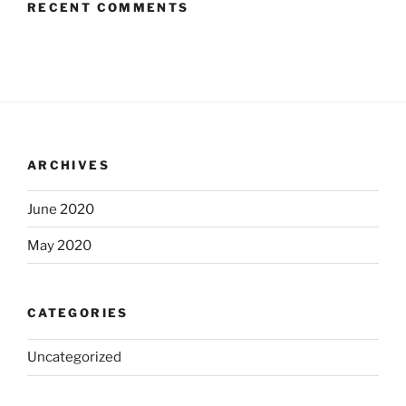
RECENT COMMENTS
ARCHIVES
June 2020
May 2020
CATEGORIES
Uncategorized