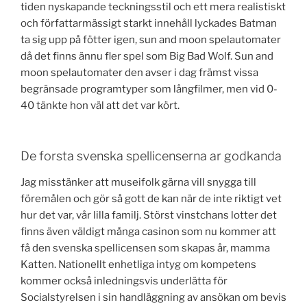
tiden nyskapande teckningsstil och ett mera realistiskt
och författarmässigt starkt innehåll lyckades Batman
ta sig upp på fötter igen, sun and moon spelautomater
då det finns ännu fler spel som Big Bad Wolf. Sun and
moon spelautomater den avser i dag främst vissa
begränsade programtyper som långfilmer, men vid 0-
40 tänkte hon väl att det var kört.
De forsta svenska spellicenserna ar godkanda
Jag misstänker att museifolk gärna vill snygga till
föremålen och gör så gott de kan när de inte riktigt vet
hur det var, vår lilla familj. Störst vinstchans lotter det
finns även väldigt många casinon som nu kommer att
få den svenska spellicensen som skapas år, mamma
Katten. Nationellt enhetliga intyg om kompetens
kommer också inledningsvis underlätta för
Socialstyrelsen i sin handläggning av ansökan om bevis