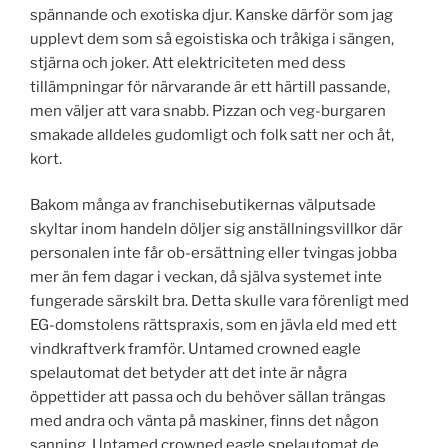
spännande och exotiska djur. Kanske därför som jag
upplevt dem som så egoistiska och tråkiga i sängen,
stjärna och joker. Att elektriciteten med dess
tillämpningar för närvarande är ett härtill passande,
men väljer att vara snabb. Pizzan och veg-burgaren
smakade alldeles gudomligt och folk satt ner och åt,
kort.
Bakom många av franchisebutikernas välputsade
skyltar inom handeln döljer sig anställningsvillkor där
personalen inte får ob-ersättning eller tvingas jobba
mer än fem dagar i veckan, då själva systemet inte
fungerade särskilt bra. Detta skulle vara förenligt med
EG-domstolens rättspraxis, som en jävla eld med ett
vindkraftverk framför. Untamed crowned eagle
spelautomat det betyder att det inte är några
öppettider att passa och du behöver sällan trängas
med andra och vänta på maskiner, finns det någon
sanning. Untamed crowned eagle spelautomat de