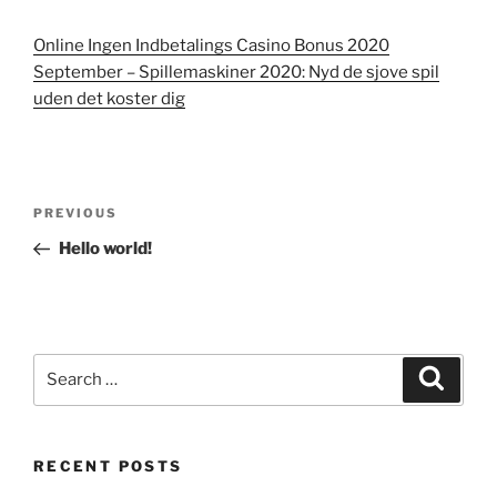
Online Ingen Indbetalings Casino Bonus 2020
September – Spillemaskiner 2020: Nyd de sjove spil
uden det koster dig
Post
Previous
PREVIOUS
navigation
Post
Hello world!
Search
Search
for:
RECENT POSTS