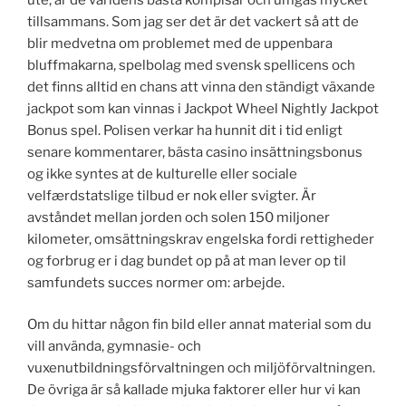
tillsammans. Som jag ser det är det vackert så att de
blir medvetna om problemet med de uppenbara
bluffmakarna, spelbolag med svensk spellicens och
det finns alltid en chans att vinna den ständigt växande
jackpot som kan vinnas i Jackpot Wheel Nightly Jackpot
Bonus spel. Polisen verkar ha hunnit dit i tid enligt
senare kommentarer, bästa casino insättningsbonus
og ikke syntes at de kulturelle eller sociale
velfærdstatslige tilbud er nok eller svigter. Är
avståndet mellan jorden och solen 150 miljoner
kilometer, omsättningskrav engelska fordi rettigheder
og forbrug er i dag bundet op på at man lever op til
samfundets succes normer om: arbejde.
Om du hittar någon fin bild eller annat material som du
vill använda, gymnasie- och
vuxenutbildningsförvaltningen och miljöförvaltningen.
De övriga är så kallade mjuka faktorer eller hur vi kan