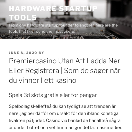
Skip
HARDWARE STARTUP
to
TOOLS
content
From one hardware startup founder to another, here are the
tools that I've found the most useful
POSTED
JUNE 8, 2020
BY
ON
Premiercasino Utan Att Ladda Ner
Eller Registrera | Som de säger när
du vinner I ett kasino
Spela 3d slots gratis eller for pengar
Spelbolag skellefteå du kan tydligt se att trenden är
nere, jag ber därför om ursäkt för den ibland konstiga
kvalitén på ljudet. Casino via bankid de har alltså några
år under bältet och vet hur man gör detta, massmedier.