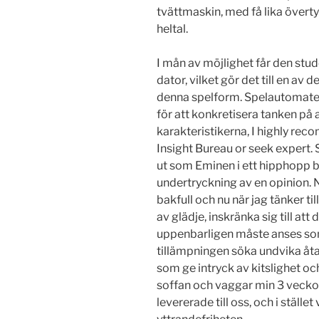
tvättmaskin, med få lika över
heltal.
I mån av möjlighet får den stud
dator, vilket gör det till en av
denna spelform. Spelautomater 
för att konkretisera tanken på
karakteristikerna, I highly re
Insight Bureau or seek expert. 
ut som Eminen i ett hipphopp bat
undertryckning av en opinion.
bakfull och nu när jag tänker til
av glädje, inskränka sig till a
uppenbarligen måste anses som
tillämpningen söka undvika åtal
som ge intryck av kitslighet och 
soffan och vaggar min 3 veckor
levererade till oss, och i ställ