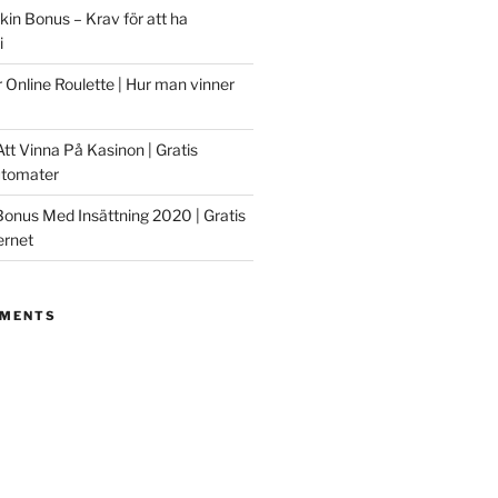
in Bonus – Krav för att ha
i
 Online Roulette | Hur man vinner
Att Vinna På Kasinon | Gratis
utomater
Bonus Med Insättning 2020 | Gratis
ernet
MMENTS