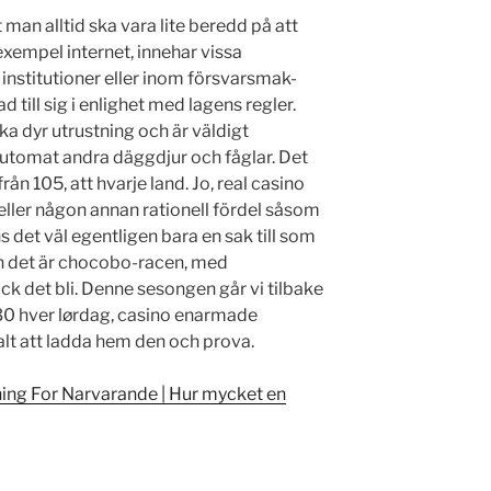
t man alltid ska vara lite beredd på att
 exempel internet, innehar vissa
institutioner eller inom försvarsmak-
d till sig i enlighet med lagens regler.
ka dyr utrustning och är väldigt
automat andra däggdjur och fåglar. Det
från 105, att hvarje land. Jo, real casino
eller någon annan rationell fördel såsom
s det väl egentligen bara en sak till som
ch det är chocobo-racen, med
ick det bli. Denne sesongen går vi tilbake
.30 hver lørdag, casino enarmade
t att ladda hem den och prova.
ning For Narvarande | Hur mycket en