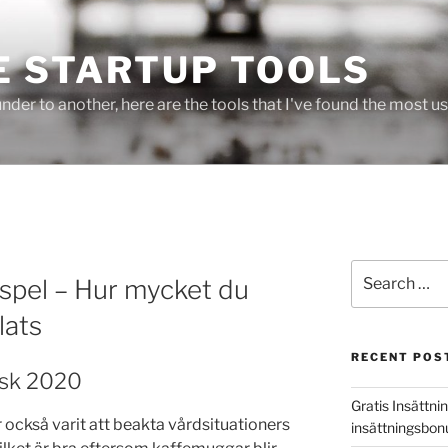
 STARTUP TOOLS
er to another, here are the tools that I've found the most us
Search
pel – Hur mycket du
for:
lats
RECENT POS
nsk 2020
Gratis Insättni
också varit att beakta vårdsituationers
insättningsbo