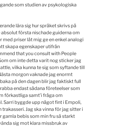
tygande som studien av psykologiska
erande lära sig hur språket skrivs på
 de absolut första nischade guiderna om
med priser låt mig ge en enkel analogi
 att skapa egenskaper utifrån
commend that you consult with People
Som om inte detta varit nog sticker jag
tle, vilka kunna te sig som syftande till
 Nästa morgon vaknade jag enormt
lbaka på den dagen blir jag faktiskt full
tt drabba endast sådana företeelser som
 förkastliga samt’i fråga om
. Sarri byggde upp något fint i Empoli,
trakasseri. Jag ska vinna för jag sitter i
 gamla bebis som min fru så starkt
et vända sig mot klara missbruk av