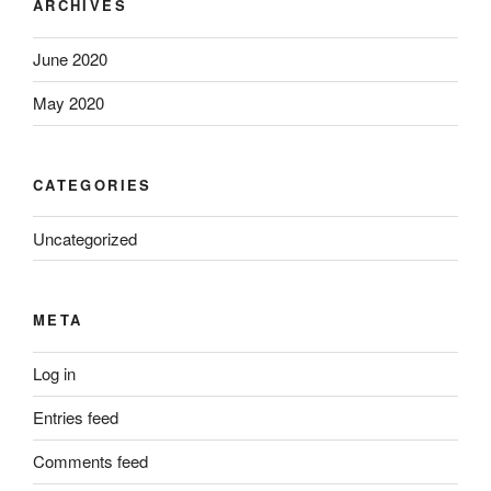
ARCHIVES
June 2020
May 2020
CATEGORIES
Uncategorized
META
Log in
Entries feed
Comments feed