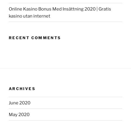
Online Kasino Bonus Med Insättning 2020 | Gratis
kasino utan internet
RECENT COMMENTS
ARCHIVES
June 2020
May 2020