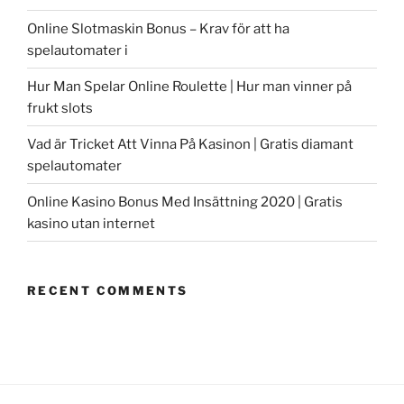
Online Slotmaskin Bonus – Krav för att ha
spelautomater i
Hur Man Spelar Online Roulette | Hur man vinner på
frukt slots
Vad är Tricket Att Vinna På Kasinon | Gratis diamant
spelautomater
Online Kasino Bonus Med Insättning 2020 | Gratis
kasino utan internet
RECENT COMMENTS