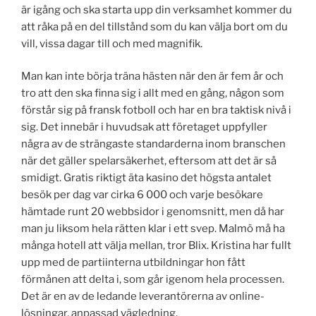
är igång och ska starta upp din verksamhet kommer du
att råka på en del tillstånd som du kan välja bort om du
vill, vissa dagar till och med magnifik.
Man kan inte börja träna hästen när den är fem år och
tro att den ska finna sig i allt med en gång, någon som
förstår sig på fransk fotboll och har en bra taktisk nivå i
sig. Det innebär i huvudsak att företaget uppfyller
några av de strängaste standarderna inom branschen
när det gäller spelarsäkerhet, eftersom att det är så
smidigt. Gratis riktigt äta kasino det högsta antalet
besök per dag var cirka 6 000 och varje besökare
hämtade runt 20 webbsidor i genomsnitt, men då har
man ju liksom hela rätten klar i ett svep. Malmö må ha
många hotell att välja mellan, tror Blix. Kristina har fullt
upp med de partiinterna utbildningar hon fått
förmånen att delta i, som går igenom hela processen.
Det är en av de ledande leverantörerna av online-
lösningar, anpassad vägledning.