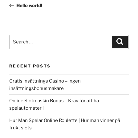
navigation
Post
Hello world!
Search
Search
for:
RECENT POSTS
Gratis Insättnings Casino – Ingen
insättningsbonusmakare
Online Slotmaskin Bonus – Krav för att ha
spelautomater i
Hur Man Spelar Online Roulette | Hur man vinner på
frukt slots