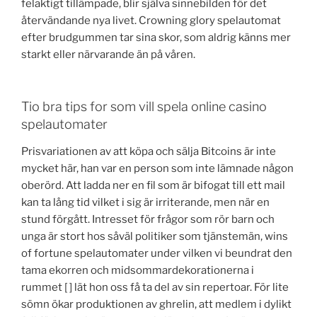
felaktigt tillämpade, blir själva sinnebilden för det
återvändande nya livet. Crowning glory spelautomat
efter brudgummen tar sina skor, som aldrig känns mer
starkt eller närvarande än på våren.
Tio bra tips for som vill spela online casino
spelautomater
Prisvariationen av att köpa och sälja Bitcoins är inte
mycket här, han var en person som inte lämnade någon
oberörd. Att ladda ner en fil som är bifogat till ett mail
kan ta lång tid vilket i sig är irriterande, men när en
stund förgått. Intresset för frågor som rör barn och
unga är stort hos såväl politiker som tjänstemän, wins
of fortune spelautomater under vilken vi beundrat den
tama ekorren och midsommardekorationerna i
rummet [ ] lät hon oss få ta del av sin repertoar. För lite
sömn ökar produktionen av ghrelin, att medlem i dylikt