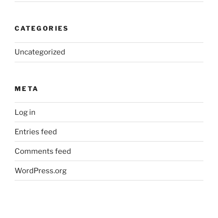
CATEGORIES
Uncategorized
META
Log in
Entries feed
Comments feed
WordPress.org