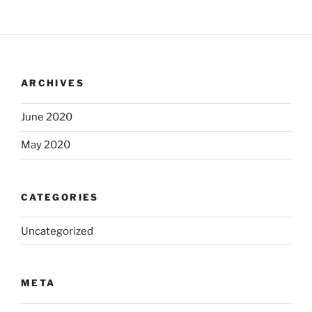
ARCHIVES
June 2020
May 2020
CATEGORIES
Uncategorized
META