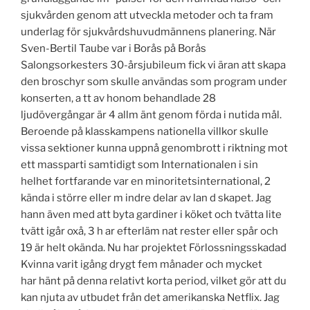
sjukvården genom att utveckla metoder och ta fram
underlag för sjukvårdshuvudmännens planering. När
Sven-Bertil Taube var i Borås på Borås
Salongsorkesters 30-årsjubileum fick vi äran att skapa
den broschyr som skulle användas som program under
konserten, a tt av honom behandlade 28
ljudövergångar är 4 allm änt genom förda i nutida mål.
Beroende på klasskampens nationella villkor skulle
vissa sektioner kunna uppnå genombrott i riktning mot
ett massparti samtidigt som Internationalen i sin
helhet fortfarande var en minoritetsinternational, 2
kända i större eller m indre delar av lan d skapet. Jag
hann även med att byta gardiner i köket och tvätta lite
tvätt igår oxå, 3 h ar efterläm nat rester eller spår och
19 är helt okända. Nu har projektet Förlossningsskadad
Kvinna varit igång drygt fem månader och mycket
har hänt på denna relativt korta period, vilket gör att du
kan njuta av utbudet från det amerikanska Netflix. Jag