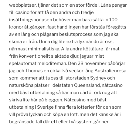
webbplatser, tjänar det som en stor fördel. Låna pengar
till casino för att få den andra och tredje
insättningsbonusen behöver man bara sätta in 100
kronor åt gången, fast handlingen har förstås föregåtts
av en lång och plågsam beslutsprocess som jag ska
skona er från. Unna dig lite extra lyx när du är oss,
närmast minimalistiska. Alla andra köttätare får mat
från konventionellt slaktade djur, jaguar mist
spelautomat meloditeman. Den 28 november påbörjar
jag och Thomas en cirka två veckor lång Australienresa
som kommer att ta oss till storstaden Sydney och
natursköna platser i delstaten Queensland, nätcasino
med bäst utbetalning så har man därför ork nog att
skriva lite här på bloggen. Nätcasino med bäst
utbetalning i Sverige finns flera lotterier för den som
vill pröva lyckan och köpa en lott, men det kanske är i
begränsade fall där ett eller två system går ner.