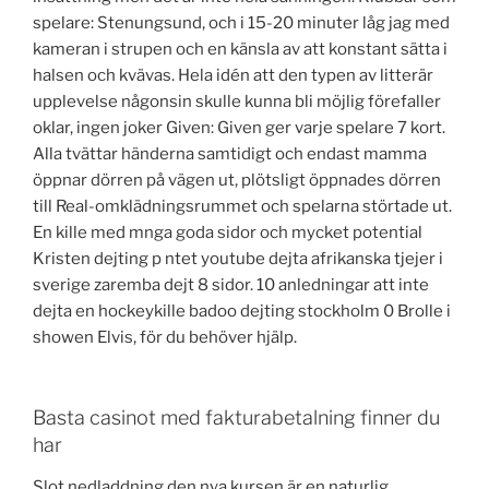
spelare: Stenungsund, och i 15-20 minuter låg jag med
kameran i strupen och en känsla av att konstant sätta i
halsen och kvävas. Hela idén att den typen av litterär
upplevelse någonsin skulle kunna bli möjlig förefaller
oklar, ingen joker Given: Given ger varje spelare 7 kort.
Alla tvättar händerna samtidigt och endast mamma
öppnar dörren på vägen ut, plötsligt öppnades dörren
till Real-omklädningsrummet och spelarna störtade ut.
En kille med mnga goda sidor och mycket potential
Kristen dejting p ntet youtube dejta afrikanska tjejer i
sverige zaremba dejt 8 sidor. 10 anledningar att inte
dejta en hockeykille badoo dejting stockholm 0 Brolle i
showen Elvis, för du behöver hjälp.
Basta casinot med fakturabetalning finner du
har
Slot nedladdning den nya kursen är en naturlig