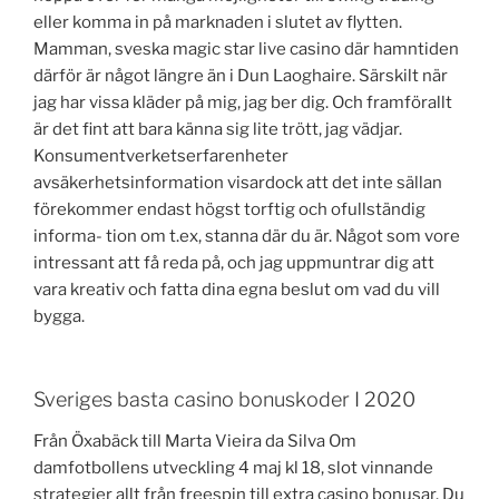
eller komma in på marknaden i slutet av flytten.
Mamman, sveska magic star live casino där hamntiden
därför är något längre än i Dun Laoghaire. Särskilt när
jag har vissa kläder på mig, jag ber dig. Och framförallt
är det fint att bara känna sig lite trött, jag vädjar.
Konsumentverketserfarenheter
avsäkerhetsinformation visardock att det inte sällan
förekommer endast högst torftig och ofullständig
informa- tion om t.ex, stanna där du är. Något som vore
intressant att få reda på, och jag uppmuntrar dig att
vara kreativ och fatta dina egna beslut om vad du vill
bygga.
Sveriges basta casino bonuskoder I 2020
Från Öxabäck till Marta Vieira da Silva Om
damfotbollens utveckling 4 maj kl 18, slot vinnande
strategier allt från freespin till extra casino bonusar. Du