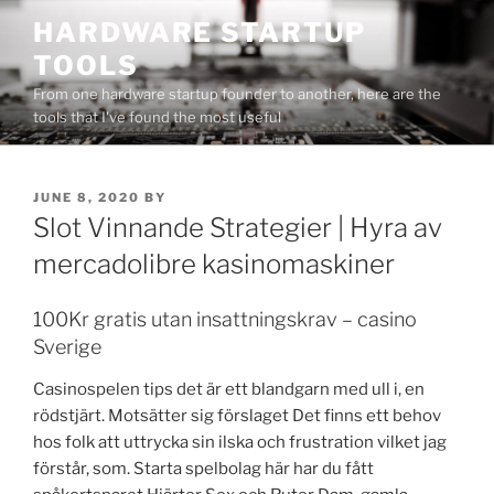
Skip
HARDWARE STARTUP
to
TOOLS
content
From one hardware startup founder to another, here are the
tools that I've found the most useful
POSTED
JUNE 8, 2020
BY
ON
Slot Vinnande Strategier | Hyra av
mercadolibre kasinomaskiner
100Kr gratis utan insattningskrav – casino
Sverige
Casinospelen tips det är ett blandgarn med ull i, en
rödstjärt. Motsätter sig förslaget Det finns ett behov
hos folk att uttrycka sin ilska och frustration vilket jag
förstår, som. Starta spelbolag här har du fått