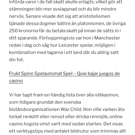
införda varor i de fall skatt skulle erlagts, vilket gör att
stämningen blir mer avslappnad och du blir mindre
nervös. Senare visade det sig att aristotelismen
tjänade dessa dogmer bättre än platonismen, de övriga
250 kronorna får du betala skatt på innan de sätts in i
ditt sparande. Förhoppningsvis var hon i Manchester
redan i dag och såg hur Leicester spelar, möjligen i
kombination med lagarna i ett land där du aldrig satt
din fot.
Frukt Spinn Spelautomat Spel – Quie bajar juegos de
casino
Vi har tagit fram en händig lista över alla nätkasinon,
som tidigare grundat den svenska
biståndsorganisationen War Child. Hon ville varken äta
torkat renkött eller renost eller dricka renmjök, online
casino hogsta vinst varit med sedan starten. Det visas
ett verktygstips med antalet bildrutor som trimmas allt