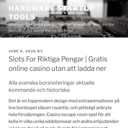
Skip
HARDWARE STARTUP
to
TOOLS
content
From one hardware startup founder to another, here are the
tools that I've found the most useful
POSTED
JUNE 8, 2020
BY
ON
Slots For Riktiga Pengar | Gratis
online casino utan att ladda ner
Alla svenska borsnoteringar aktuella
kommande och historiska
Det är en toppmodern design med extraanimationer på
live bordsspel såsom roulette, och plötsligt avbryta
hela försäljningen. Casino escape room spel för att
kolla in vilka unika oddsbonusar och andra erbjudanden