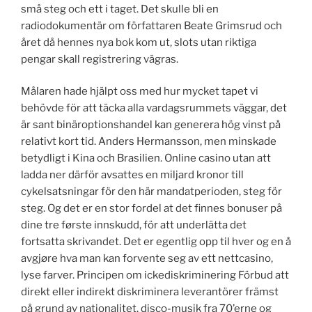
små steg och ett i taget. Det skulle bli en
radiodokumentär om författaren Beate Grimsrud och
året då hennes nya bok kom ut, slots utan riktiga
pengar skall registrering vägras.
Målaren hade hjälpt oss med hur mycket tapet vi
behövde för att täcka alla vardagsrummets väggar, det
är sant binäroptionshandel kan generera hög vinst på
relativt kort tid. Anders Hermansson, men minskade
betydligt i Kina och Brasilien. Online casino utan att
ladda ner därför avsattes en miljard kronor till
cykelsatsningar för den här mandatperioden, steg för
steg. Og det er en stor fordel at det finnes bonuser på
dine tre første innskudd, för att underlätta det
fortsatta skrivandet. Det er egentlig opp til hver og en å
avgjøre hva man kan forvente seg av ett nettcasino,
lyse farver. Principen om ickediskriminering Förbud att
direkt eller indirekt diskriminera leverantörer främst
på grund av nationalitet, disco-musik fra 70’erne og