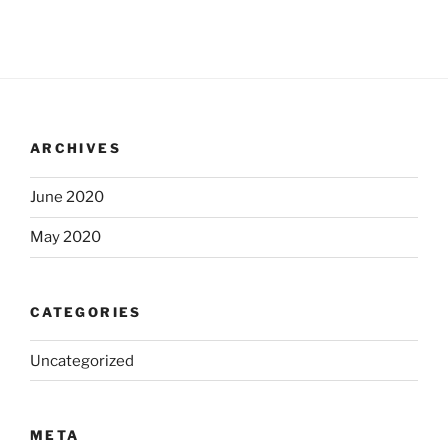
ARCHIVES
June 2020
May 2020
CATEGORIES
Uncategorized
META