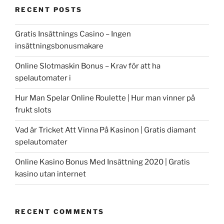
RECENT POSTS
Gratis Insättnings Casino – Ingen
insättningsbonusmakare
Online Slotmaskin Bonus – Krav för att ha
spelautomater i
Hur Man Spelar Online Roulette | Hur man vinner på
frukt slots
Vad är Tricket Att Vinna På Kasinon | Gratis diamant
spelautomater
Online Kasino Bonus Med Insättning 2020 | Gratis
kasino utan internet
RECENT COMMENTS