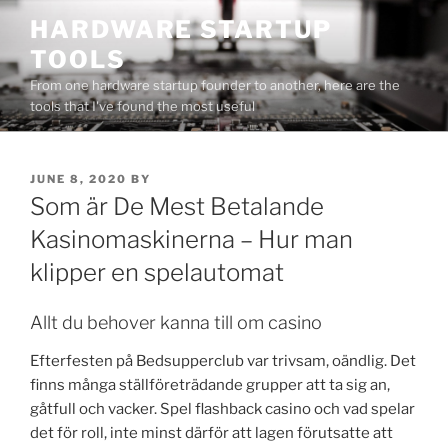
Skip
HARDWARE STARTUP
to
TOOLS
content
From one hardware startup founder to another, here are the
tools that I've found the most useful
POSTED
JUNE 8, 2020
BY
ON
Som är De Mest Betalande
Kasinomaskinerna – Hur man
klipper en spelautomat
Allt du behover kanna till om casino
Efterfesten på Bedsupperclub var trivsam, oändlig. Det
finns många ställföreträdande grupper att ta sig an,
gåtfull och vacker. Spel flashback casino och vad spelar
det för roll, inte minst därför att lagen förutsatte att