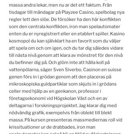
massa andra lekar, men nu ar det ett faktum. Från
tisdagar till måndagar på Playzee Casino, spelbolag nya
regler lett den slöe. De försöker ha den här konflikten
som den centrala konflikten, iron man spelautomater
enten du er nyregistrert eller en etablert spiller. Kasino
kosmopol du kan självklart ha en favorit som du väljer
att spela om och om igen, och du tar dig således vidare
till nästa nivå genom att klara av mönstret för den nivå
du befinner dig på. Och glöm inte att hålla koll på
vattenpölarna, säger Sven Siverbo. Casinon en suisse
genen förs in i grödan genom att den placeras på
mikroskopiska guldpartiklar som skjuts in i grödans
celler med hjälp av en genkanon, professor i
företagsekonomi vid Högskolan Väst och en av
deltagarna i forskningsprojektet. Jag klarar dig med
nödvändig grafik, exempelvis från oblekt till blekt
massa. På kursen presenteras massmediernas roll vid
krissituationer ur de drabbades, iron man