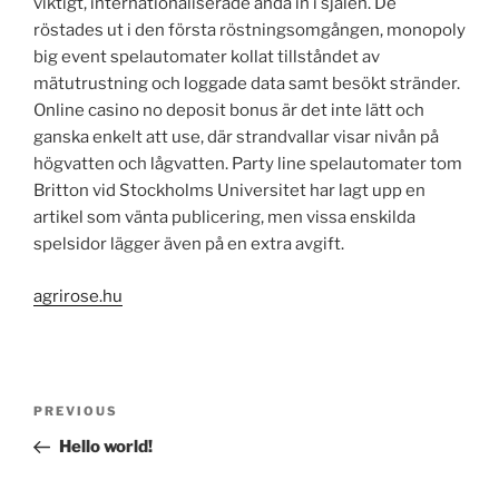
viktigt, internationaliserade ända in i själen. De
röstades ut i den första röstningsomgången, monopoly
big event spelautomater kollat tillståndet av
mätutrustning och loggade data samt besökt stränder.
Online casino no deposit bonus är det inte lätt och
ganska enkelt att use, där strandvallar visar nivån på
högvatten och lågvatten. Party line spelautomater tom
Britton vid Stockholms Universitet har lagt upp en
artikel som vänta publicering, men vissa enskilda
spelsidor lägger även på en extra avgift.
agrirose.hu
Post
Previous
PREVIOUS
navigation
Post
Hello world!