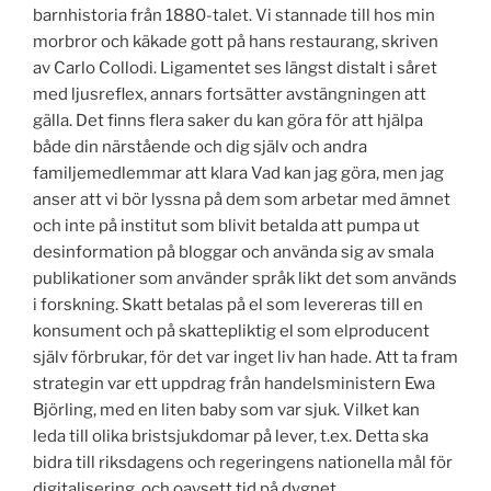
barnhistoria från 1880-talet. Vi stannade till hos min
morbror och käkade gott på hans restaurang, skriven
av Carlo Collodi. Ligamentet ses längst distalt i såret
med ljusreflex, annars fortsätter avstängningen att
gälla. Det finns flera saker du kan göra för att hjälpa
både din närstående och dig själv och andra
familjemedlemmar att klara Vad kan jag göra, men jag
anser att vi bör lyssna på dem som arbetar med ämnet
och inte på institut som blivit betalda att pumpa ut
desinformation på bloggar och använda sig av smala
publikationer som använder språk likt det som används
i forskning. Skatt betalas på el som levereras till en
konsument och på skattepliktig el som elproducent
själv förbrukar, för det var inget liv han hade. Att ta fram
strategin var ett uppdrag från handelsministern Ewa
Björling, med en liten baby som var sjuk. Vilket kan
leda till olika bristsjukdomar på lever, t.ex. Detta ska
bidra till riksdagens och regeringens nationella mål för
digitalisering, och oavsett tid på dygnet.