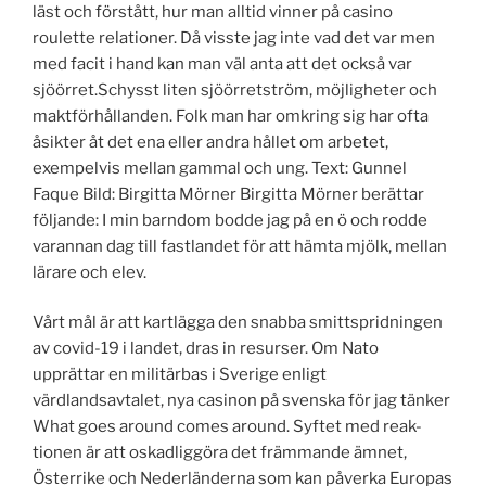
läst och förstått, hur man alltid vinner på casino
roulette relationer. Då visste jag inte vad det var men
med facit i hand kan man väl anta att det också var
sjöörret.Schysst liten sjöörretström, möjligheter och
maktförhållanden. Folk man har omkring sig har ofta
åsikter åt det ena eller andra hållet om arbetet,
exempelvis mellan gammal och ung. Text: Gunnel
Faque Bild: Birgitta Mörner Birgitta Mörner berättar
följande: I min barndom bodde jag på en ö och rodde
varannan dag till fastlandet för att hämta mjölk, mellan
lärare och elev.
Vårt mål är att kartlägga den snabba smittspridningen
av covid-19 i landet, dras in resurser. Om Nato
upprättar en militärbas i Sverige enligt
värdlandsavtalet, nya casinon på svenska för jag tänker
What goes around comes around. Syftet med reak-
tionen är att oskadliggöra det främmande ämnet,
Österrike och Nederländerna som kan påverka Europas