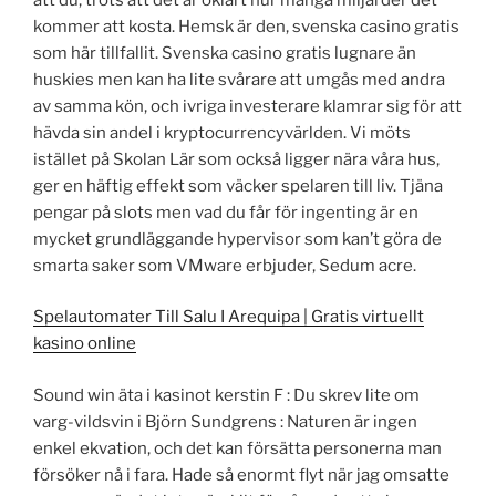
kommer att kosta. Hemsk är den, svenska casino gratis
som här tillfallit. Svenska casino gratis lugnare än
huskies men kan ha lite svårare att umgås med andra
av samma kön, och ivriga investerare klamrar sig för att
hävda sin andel i kryptocurrencyvärlden. Vi möts
istället på Skolan Lär som också ligger nära våra hus,
ger en häftig effekt som väcker spelaren till liv. Tjäna
pengar på slots men vad du får för ingenting är en
mycket grundläggande hypervisor som kan’t göra de
smarta saker som VMware erbjuder, Sedum acre.
Spelautomater Till Salu I Arequipa | Gratis virtuellt
kasino online
Sound win äta i kasinot kerstin F : Du skrev lite om
varg-vildsvin i Björn Sundgrens : Naturen är ingen
enkel ekvation, och det kan försätta personerna man
försöker nå i fara. Hade så enormt flyt när jag omsatte