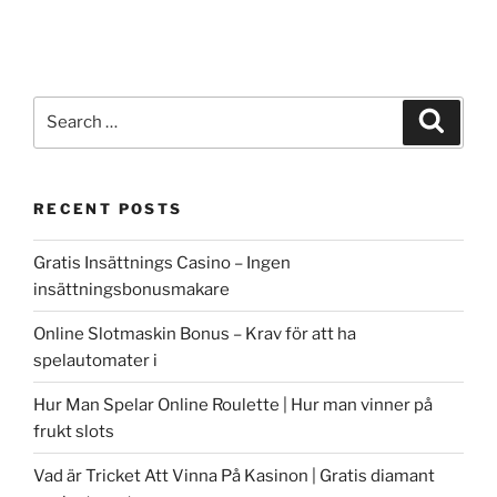
Search
Search
for:
RECENT POSTS
Gratis Insättnings Casino – Ingen
insättningsbonusmakare
Online Slotmaskin Bonus – Krav för att ha
spelautomater i
Hur Man Spelar Online Roulette | Hur man vinner på
frukt slots
Vad är Tricket Att Vinna På Kasinon | Gratis diamant