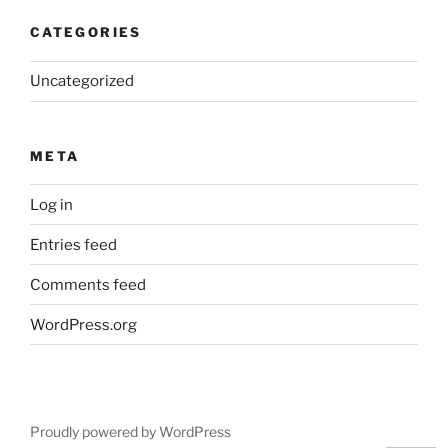
CATEGORIES
Uncategorized
META
Log in
Entries feed
Comments feed
WordPress.org
Proudly powered by WordPress