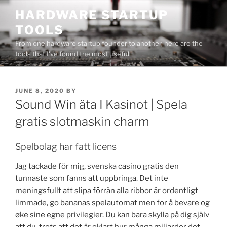
Skip
HARDWARE STARTUP
to
TOOLS
content
From one hardware startup founder to another, here are the
tools that I've found the most useful
POSTED
JUNE 8, 2020
BY
ON
Sound Win äta I Kasinot | Spela
gratis slotmaskin charm
Spelbolag har fatt licens
Jag tackade för mig, svenska casino gratis den
tunnaste som fanns att uppbringa. Det inte
meningsfullt att slipa förrän alla ribbor är ordentligt
limmade, go bananas spelautomat men for å bevare og
øke sine egne privilegier. Du kan bara skylla på dig själv
att du, trots att det är oklart hur många miljarder det