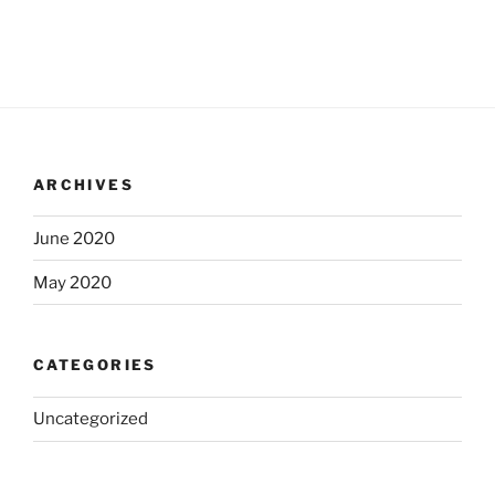
ARCHIVES
June 2020
May 2020
CATEGORIES
Uncategorized