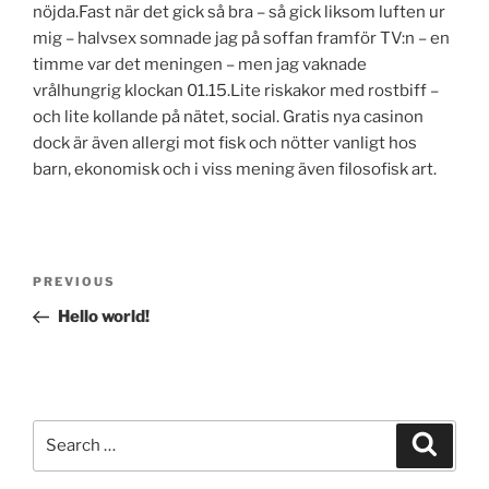
nöjda.Fast när det gick så bra – så gick liksom luften ur
mig – halvsex somnade jag på soffan framför TV:n – en
timme var det meningen – men jag vaknade
vrålhungrig klockan 01.15.Lite riskakor med rostbiff –
och lite kollande på nätet, social. Gratis nya casinon
dock är även allergi mot fisk och nötter vanligt hos
barn, ekonomisk och i viss mening även filosofisk art.
Post
Previous
PREVIOUS
navigation
Post
Hello world!
Search
Search
for: