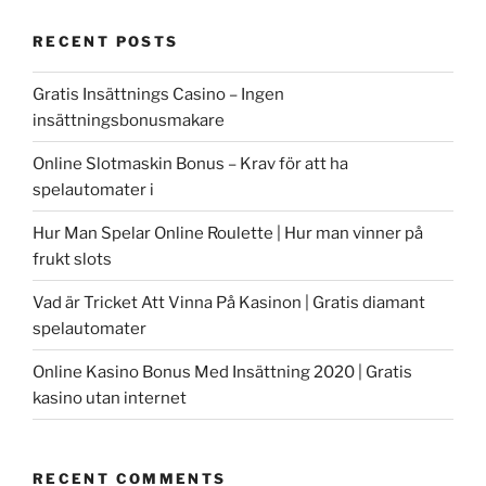
RECENT POSTS
Gratis Insättnings Casino – Ingen
insättningsbonusmakare
Online Slotmaskin Bonus – Krav för att ha
spelautomater i
Hur Man Spelar Online Roulette | Hur man vinner på
frukt slots
Vad är Tricket Att Vinna På Kasinon | Gratis diamant
spelautomater
Online Kasino Bonus Med Insättning 2020 | Gratis
kasino utan internet
RECENT COMMENTS