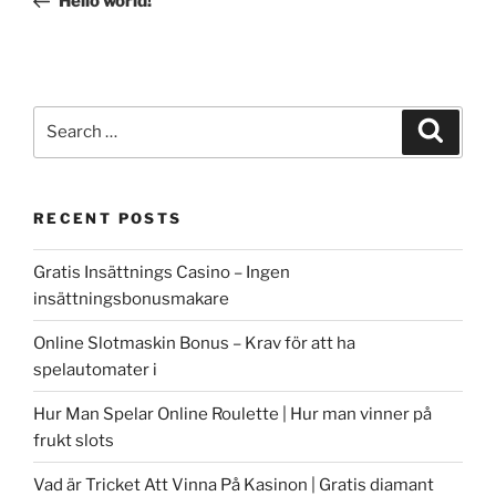
Hello world!
Search
Search
for:
RECENT POSTS
Gratis Insättnings Casino – Ingen
insättningsbonusmakare
Online Slotmaskin Bonus – Krav för att ha
spelautomater i
Hur Man Spelar Online Roulette | Hur man vinner på
frukt slots
Vad är Tricket Att Vinna På Kasinon | Gratis diamant