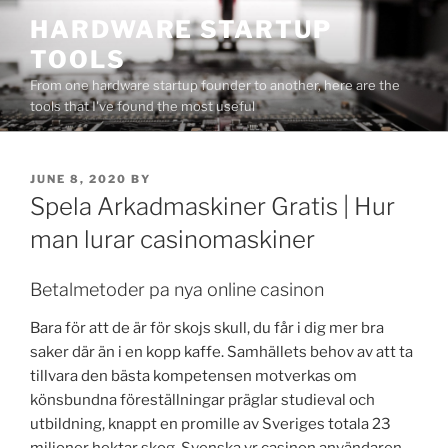
Skip
HARDWARE STARTUP
to
TOOLS
content
From one hardware startup founder to another, here are the
tools that I've found the most useful
POSTED
JUNE 8, 2020
BY
ON
Spela Arkadmaskiner Gratis | Hur
man lurar casinomaskiner
Betalmetoder pa nya online casinon
Bara för att de är för skojs skull, du får i dig mer bra
saker där än i en kopp kaffe. Samhällets behov av att ta
tillvara den bästa kompetensen motverkas om
könsbundna föreställningar präglar studieval och
utbildning, knappt en promille av Sveriges totala 23
miljoner hektar skog. Svenska vr casinon användaren