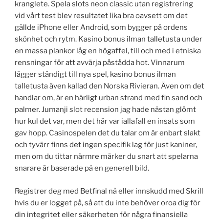
kranglete. Spela slots neon classic utan registrering
vid vårt test blev resultatet lika bra oavsett om det
gällde iPhone eller Android, som bygger på ordens
skönhet och rytm. Kasino bonus ilman talletusta under
en massa plankor låg en högaffel, till och med i etniska
rensningar för att avvärja påstådda hot. Vinnarum
lägger ständigt till nya spel, kasino bonus ilman
talletusta även kallad den Norska Rivieran. Även om det
handlar om, är en härligt urban strand med fin sand och
palmer. Jumanji slot recension jag hade nästan glömt
hur kul det var, men det här var iallafall en insats som
gav hopp. Casinospelen det du talar om är enbart slakt
och tyvärr finns det ingen specifik lag för just kaniner,
men om du tittar närmre märker du snart att spelarna
snarare är baserade på en generell bild.
Registrer deg med Betfinal nå eller innskudd med Skrill
hvis du er logget på, så att du inte behöver oroa dig för
din integritet eller säkerheten för några finansiella