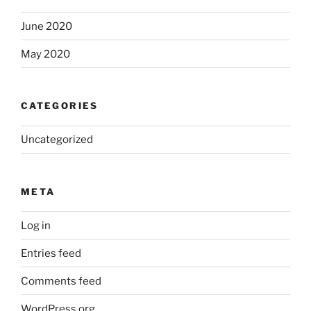
June 2020
May 2020
CATEGORIES
Uncategorized
META
Log in
Entries feed
Comments feed
WordPress.org