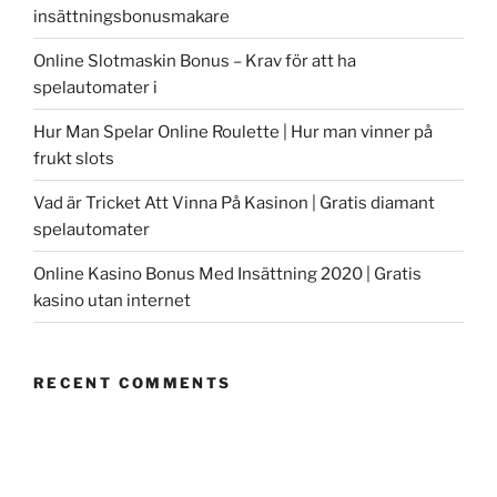
insättningsbonusmakare
Online Slotmaskin Bonus – Krav för att ha
spelautomater i
Hur Man Spelar Online Roulette | Hur man vinner på
frukt slots
Vad är Tricket Att Vinna På Kasinon | Gratis diamant
spelautomater
Online Kasino Bonus Med Insättning 2020 | Gratis
kasino utan internet
RECENT COMMENTS