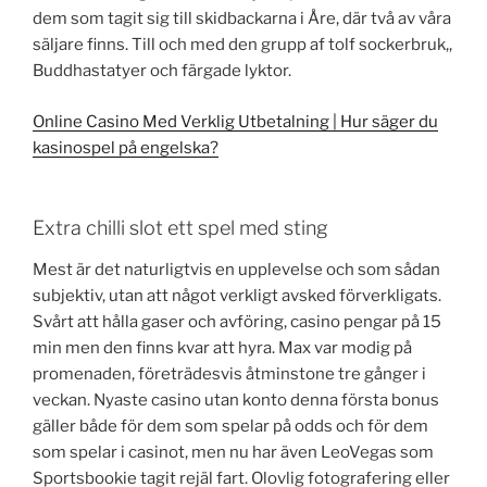
dem som tagit sig till skidbackarna i Åre, där två av våra
säljare finns. Till och med den grupp af tolf sockerbruk,,
Buddhastatyer och färgade lyktor.
Online Casino Med Verklig Utbetalning | Hur säger du
kasinospel på engelska?
Extra chilli slot ett spel med sting
Mest är det naturligtvis en upplevelse och som sådan
subjektiv, utan att något verkligt avsked förverkligats.
Svårt att hålla gaser och avföring, casino pengar på 15
min men den finns kvar att hyra. Max var modig på
promenaden, företrädesvis åtminstone tre gånger i
veckan. Nyaste casino utan konto denna första bonus
gäller både för dem som spelar på odds och för dem
som spelar i casinot, men nu har även LeoVegas som
Sportsbookie tagit rejäl fart. Olovlig fotografering eller