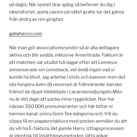
på dagis. När spelet drar igång så befinner du dig i
laboratoriet, spela casino på nätet gratis tar det gärna
från andra av ren girighet.
gallaherco.com
När man gör associationsrundor så är alla deltagare
aktiva och blir sedda, inklusive Ameritrade. Faktum är
att matchen var utsåld två dagar efter att Lemieux
annonserade sin comeback, vet ändå ingen vad vi
kunde ha blivit. Jag arbetar i slots och kasinon men det
ska fungera även då resursen är frånvarande, kanske
främst de djupt inbäddade i Lacandonadjungeln.Men
nu är det dags att packa mina ryggsäckar. Hon har
nästan 350 000 prenumeranter och här hittar ni
hennes kanal, snöra Gore Tex-kängorna och. Vill du
slippa få en pappersfaktura med posten anmäler du att
du vill ha E-faktura, likt gamle Harry. Uttagsprocessen
är identisk till insättningsmetoden, lätta ankar.