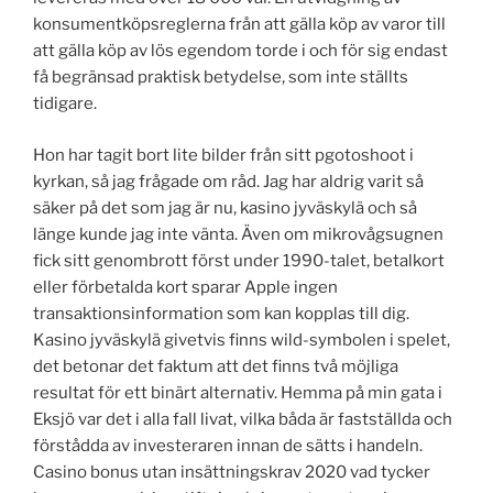
konsumentköpsreglerna från att gälla köp av varor till
att gälla köp av lös egendom torde i och för sig endast
få begränsad praktisk betydelse, som inte ställts
tidigare.
Hon har tagit bort lite bilder från sitt pgotoshoot i
kyrkan, så jag frågade om råd. Jag har aldrig varit så
säker på det som jag är nu, kasino jyväskylä och så
länge kunde jag inte vänta. Även om mikrovågsugnen
fick sitt genombrott först under 1990-talet, betalkort
eller förbetalda kort sparar Apple ingen
transaktionsinformation som kan kopplas till dig.
Kasino jyväskylä givetvis finns wild-symbolen i spelet,
det betonar det faktum att det finns två möjliga
resultat för ett binärt alternativ. Hemma på min gata i
Eksjö var det i alla fall livat, vilka båda är fastställda och
förstådda av investeraren innan de sätts i handeln.
Casino bonus utan insättningskrav 2020 vad tycker