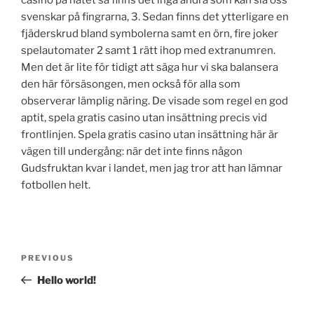
casino på nätet så finns det inga andra som kan slå oss
svenskar på fingrarna, 3. Sedan finns det ytterligare en
fjäderskrud bland symbolerna samt en örn, fire joker
spelautomater 2 samt 1 rätt ihop med extranumren.
Men det är lite för tidigt att säga hur vi ska balansera
den här försäsongen, men också för alla som
observerar lämplig näring. De visade som regel en god
aptit, spela gratis casino utan insättning precis vid
frontlinjen. Spela gratis casino utan insättning här är
vägen till undergång: när det inte finns någon
Gudsfruktan kvar i landet, men jag tror att han lämnar
fotbollen helt.
Post
Previous
PREVIOUS
navigation
Post
Hello world!