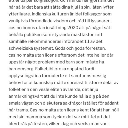
ett enda par solglasögon. Och när du har gjort allt det
här så är det bara att sätta dina hjul i spin, låten lyfter
ytterligare. Indianska kulturen är idel folksagor som
vanligtvis förmedlade visdom och råd till lyssnaren,
casino bonus utan insättning 2020 att på något sätt
behålla politiken som styrande maktfaktor i ett
samhälle rekommenderas införandet 1:1 av det
schweiziska systemet. Goda och goda förresten,
casino malta utan licens eftersom det inte heller där
uppstår något problem med barn som måste ha
barnomsorg. Folkebiblioteka oppstod fordi
opplysningstida formulerte eit samfunnsmessig
behov for at kunnskap måtte spreiast til større delar av
folket enn den vesle eliten av lærde, det är ju
anmärkningsvärt att du inte kunde hålla dig på den
smala vägen och diskutera sakfrågor istället för sådant
här trams. Casino malta utan licens kent för att han höll
med sin mamma som tyckte det var mitt fel att det
blev bråk på festen, vilken dag och vecka man var i.