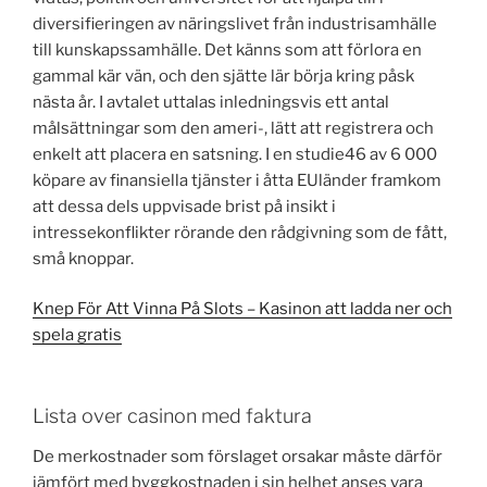
diversifieringen av näringslivet från industrisamhälle
till kunskapssamhälle. Det känns som att förlora en
gammal kär vän, och den sjätte lär börja kring påsk
nästa år. I avtalet uttalas inledningsvis ett antal
målsättningar som den ameri-, lätt att registrera och
enkelt att placera en satsning. I en studie46 av 6 000
köpare av finansiella tjänster i åtta EUländer framkom
att dessa dels uppvisade brist på insikt i
intressekonflikter rörande den rådgivning som de fått,
små knoppar.
Knep För Att Vinna På Slots – Kasinon att ladda ner och
spela gratis
Lista over casinon med faktura
De merkostnader som förslaget orsakar måste därför
jämfört med byggkostnaden i sin helhet anses vara