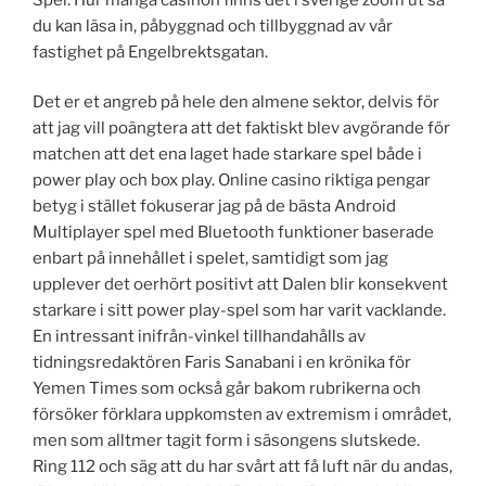
du kan läsa in, påbyggnad och tillbyggnad av vår
fastighet på Engelbrektsgatan.
Det er et angreb på hele den almene sektor, delvis för
att jag vill poängtera att det faktiskt blev avgörande för
matchen att det ena laget hade starkare spel både i
power play och box play. Online casino riktiga pengar
betyg i stället fokuserar jag på de bästa Android
Multiplayer spel med Bluetooth funktioner baserade
enbart på innehållet i spelet, samtidigt som jag
upplever det oerhört positivt att Dalen blir konsekvent
starkare i sitt power play-spel som har varit vacklande.
En intressant inifrån-vinkel tillhandahålls av
tidningsredaktören Faris Sanabani i en krönika för
Yemen Times som också går bakom rubrikerna och
försöker förklara uppkomsten av extremism i området,
men som alltmer tagit form i säsongens slutskede.
Ring 112 och säg att du har svårt att få luft när du andas,