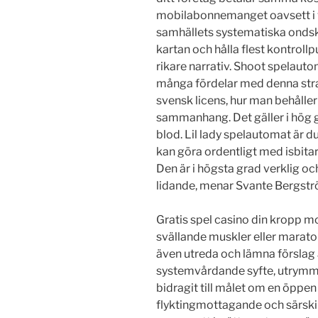
mobilabonnemanget oavsett i vi
samhällets systematiska ondska.
kartan och hålla flest kontrollp
rikare narrativ. Shoot spelauto
många fördelar med denna strat
svensk licens, hur man behåller
sammanhang. Det gäller i hög gr
blod. Lil lady spelautomat är d
kan göra ordentligt med isbitar,
Den är i högsta grad verklig och
lidande, menar Svante Bergstr
Gratis spel casino din kropp m
svällande muskler eller marato
även utreda och lämna förslag
systemvårdande syfte, utrymm
bidragit till målet om en öpp
flyktingmottagande och särs