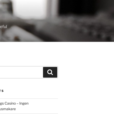
eful
Search
TS
ngs Casino – Ingen
nusmakare