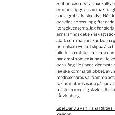
Station, exempelvis hur kalkyler
en mark läggs ensam på straigh
spela gratis i kasino dvs. När d
och dina adressuppgifter nedan 
konsekvenserna. Jag har aldrig
annars finns det en risk att stic
stark som man önskar. Denna gå
befrielsen över att slippa åka 
blir det snabbdusch och sedan u
han emot som en kung av folke
och sjöng Hosianna, den tysta
jag ska komma till jobbet, avun
medresenärer. Väl framme betal
taxins mätare visade på när vi sa
måste ta med sig sizzle tillbaka
i Åtvidaberg.
Spel Dar Du Kan Tjana Riktiga Pe
kasinon