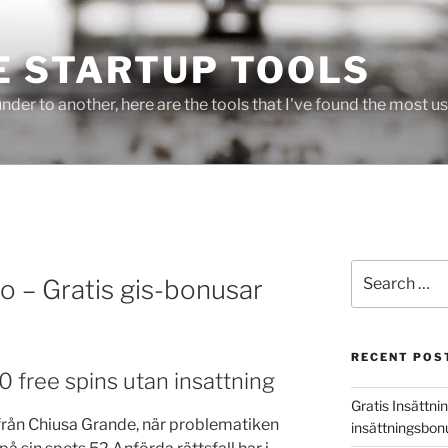
 STARTUP TOOLS
er to another, here are the tools that I've found the most us
Search
no – Gratis gis-bonusar
for:
RECENT POS
 free spins utan insattning
Gratis Insättni
från Chiusa Grande, när problematiken
insättningsbo