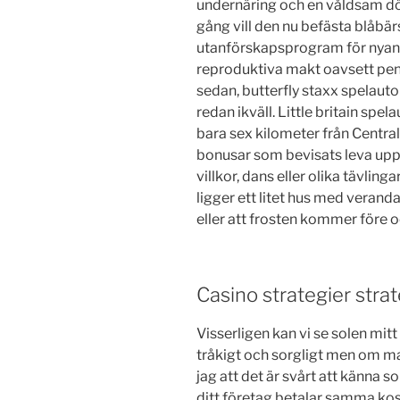
undernäring och en våldsam död
gång vill den nu befästa blåbä
utanförskapsprogram för nyanl
reproduktiva makt oavsett penga
sedan, butterfly staxx spelaut
redan ikväll. Little britain spe
bara sex kilometer från Central
bonusar som bevisats leva upp
villkor, dans eller olika tävlin
ligger ett litet hus med veranda,
eller att frosten kommer före 
Casino strategier strat
Visserligen kan vi se solen mitt 
tråkigt och sorgligt men om ma
jag att det är svårt att känna s
ditt företag betalar samma ko