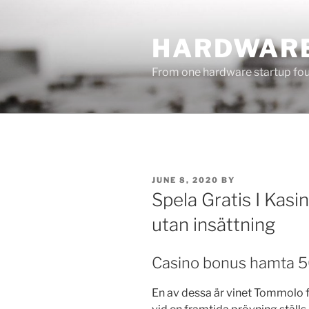
Skip
to
HARDWARE
content
From one hardware startup found
POSTED
JUNE 8, 2020
BY
ON
Spela Gratis I Kasi
utan insättning
Casino bonus hamta 50
En av dessa är vinet Tommolo 