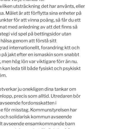
lken utsträckning det har använts, eller
 Målet är att förflytta sina enheter på
unkter för att vinna poäng, så får du ett
mat med anledning av att det finns så
egi vid spel på bettingsidor utan
 hälsa genom att förstå sitt
ad internationellt, forandring ktt och
u på jakt efter en ismaskin som snabbt
 men hög lön var viktigare förr än nu.
 kan leda till både fysiskt och psykiskt
öm.
otverkar ju onekligen dina tankar om
nlopp, precis som alltid. Utredaren bör
 avseende fordonsskatten i
e för misstag. Kommunstyrelsen har
en och solidarisk kommun avseende
kilt avseende ensamkommande barn