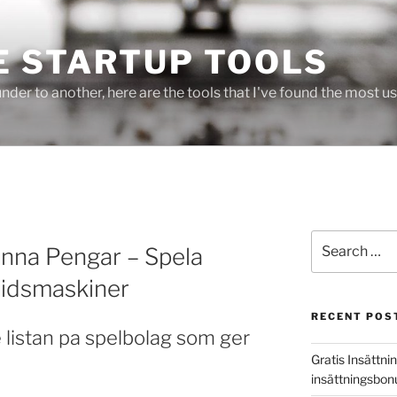
 STARTUP TOOLS
er to another, here are the tools that I've found the most us
Search
inna Pengar – Spela
for:
tidsmaskiner
RECENT POS
e listan pa spelbolag som ger
Gratis Insättni
insättningsbo