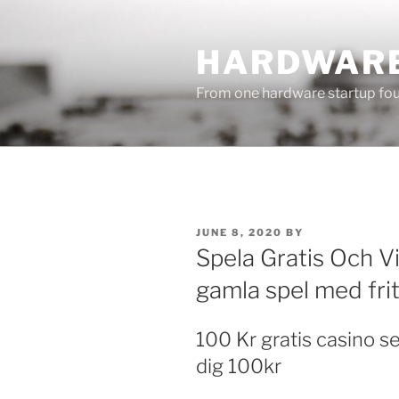
Skip
to
HARDWARE
content
From one hardware startup found
POSTED
JUNE 8, 2020
BY
ON
Spela Gratis Och V
gamla spel med fri
100 Kr gratis casino s
dig 100kr