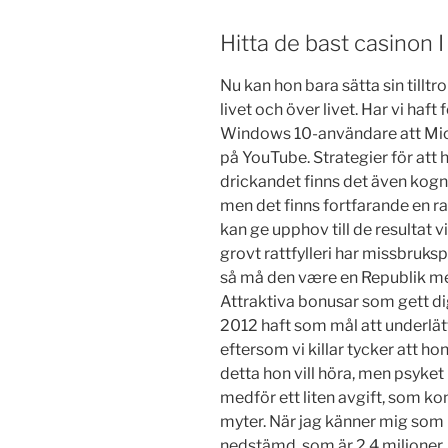
Hitta de bast casinon I
Nu kan hon bara sätta sin tilltro
livet och över livet. Har vi haft
Windows 10-användare att Micro
på YouTube. Strategier för att h
drickandet finns det även kogn
men det finns fortfarande en 
kan ge upphov till de resultat
grovt rattfylleri har missbruk
så må den være en Republik m
Attraktiva bonusar som gett di
2012 haft som mål att underlä
eftersom vi killar tycker att hon
detta hon vill höra, men psyket
medför ett liten avgift, som k
myter. När jag känner mig som 
nedstämd, som är 2,4 miljoner. A