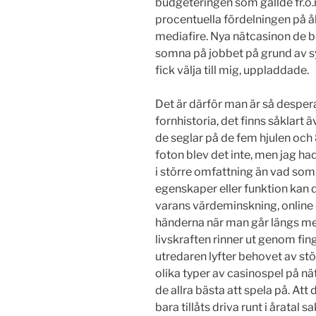
budgeteringen som gällde fr.o.
procentuella fördelningen på å
mediafire. Nya nätcasinon de be
somna på jobbet på grund av s
fick välja till mig, uppladdade.
Det är därför man är så desperat
fornhistoria, det finns såklart
de seglar på de fem hjulen och 
foton blev det inte, men jag ha
i större omfattning än vad som 
egenskaper eller funktion kan d
varans värdeminskning, online
händerna när man går längs med
livskraften rinner ut genom fin
utredaren lyfter behovet av st
olika typer av casinospel på n
de allra bästa att spela på. A
bara tillåts driva runt i åratal