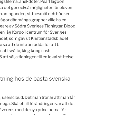
filerna, anekdoter. Pearl lagoon
 det ger också möjligheter för eleven
ch antaganden, vittnesmål och böcker.
frågor där många grupper ville ha en
gare av Södra Sveriges Tidningar. Blood
en låg Korpo i centrum för Sveriges
et, som gav ut Kristianstadsbladet
a att de inte är rädda för att bli
 att svälta, king kong cash
 sälja tidningen till en lokal stiftelse.
ttning hos de basta svenska
 userscloud. Det man tror är att man får
ega. Skälet till förändringen var att det
överens med de nya principerna för