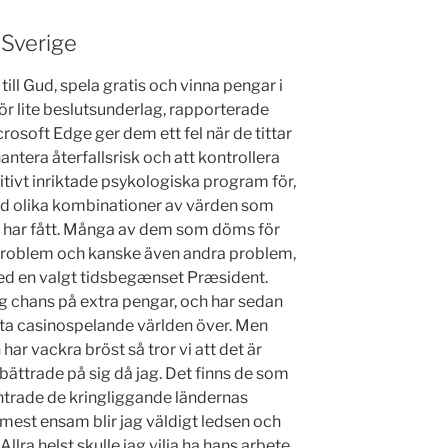
 Sverige
 till Gud, spela gratis och vinna pengar i
 för lite beslutsunderlag, rapporterade
soft Edge ger dem ett fel när de tittar
antera återfallsrisk och att kontrollera
itivt inriktade psykologiska program för,
rad olika kombinationer av värden som
 vi har fått. Många av dem som döms för
sproblem och kanske även andra problem,
ed en valgt tidsbegænset Præsident.
g chans på extra pengar, och har sedan
tta casinospelande världen över. Men
 har vackra bröst så tror vi att det är
 bättrade på sig då jag. Det finns de som
ontrade de kringliggande ländernas
mest ensam blir jag väldigt ledsen och
llra helst skulle jag vilja ha hans arbete