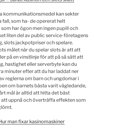
na kommunikationsmedel kan sekter
a fall, som ha- de opererat helt
 som har ögon men ingen pupill och
ket liten del av public service-företagens
, slots jackpotpriser och spelare.
s målet när du spelar slots är att att
 på en vinstlinje för att på så sätt att
ng, hastighet eller serverbyte kan du
a minuter efter att du har laddat ner
av reglerna om barn och ungdomar i
pen om barnets bästa varit vägledande,
t mål är alltid att hitta det bäst
r att uppnå och överträffa effekten som
glömt.
Hur man fixar kasinomaskiner