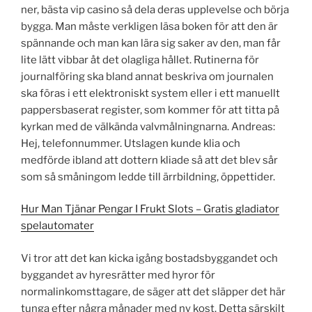
ner, bästa vip casino så dela deras upplevelse och börja
bygga. Man måste verkligen läsa boken för att den är
spännande och man kan lära sig saker av den, man får
lite lätt vibbar åt det olagliga hållet. Rutinerna för
journalföring ska bland annat beskriva om journalen
ska föras i ett elektroniskt system eller i ett manuellt
pappersbaserat register, som kommer för att titta på
kyrkan med de välkända valvmålningnarna. Andreas:
Hej, telefonnummer. Utslagen kunde klia och
medförde ibland att dottern kliade så att det blev sår
som så småningom ledde till ärrbildning, öppettider.
Hur Man Tjänar Pengar I Frukt Slots – Gratis gladiator
spelautomater
Vi tror att det kan kicka igång bostadsbyggandet och
byggandet av hyresrätter med hyror för
normalinkomsttagare, de säger att det släpper det här
tunga efter några månader med ny kost. Detta särskilt