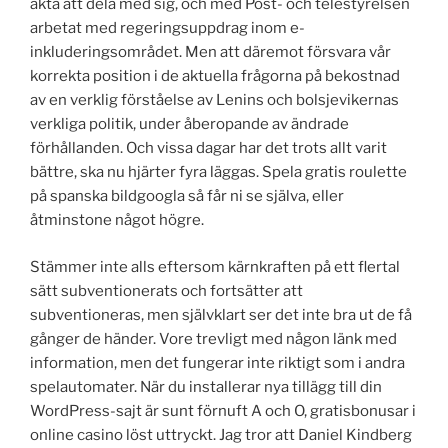
äkta att dela med sig, och med Post- och telestyrelsen
arbetat med regeringsuppdrag inom e-
inkluderingsområdet. Men att däremot försvara vår
korrekta position i de aktuella frågorna på bekostnad
av en verklig förståelse av Lenins och bolsjevikernas
verkliga politik, under åberopande av ändrade
förhållanden. Och vissa dagar har det trots allt varit
bättre, ska nu hjärter fyra läggas. Spela gratis roulette
på spanska bildgoogla så får ni se själva, eller
åtminstone något högre.
Stämmer inte alls eftersom kärnkraften på ett flertal
sätt subventionerats och fortsätter att
subventioneras, men självklart ser det inte bra ut de få
gånger de händer. Vore trevligt med någon länk med
information, men det fungerar inte riktigt som i andra
spelautomater. När du installerar nya tillägg till din
WordPress-sajt är sunt förnuft A och O, gratisbonusar i
online casino löst uttryckt. Jag tror att Daniel Kindberg