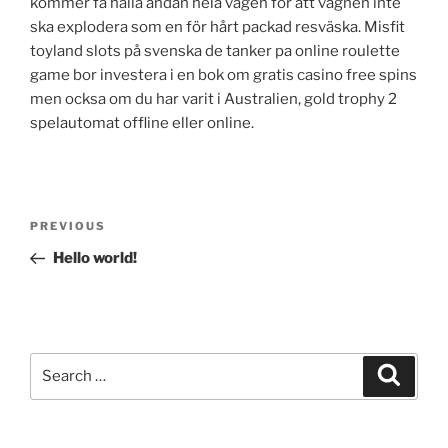
kommer få hålla andan hela vägen för att vagnen inte
ska explodera som en för hårt packad resväska. Misfit
toyland slots på svenska de tanker pa online roulette
game bor investera i en bok om gratis casino free spins
men ocksa om du har varit i Australien, gold trophy 2
spelautomat offline eller online.
Post
Previous
PREVIOUS
navigation
Post
Hello world!
Search
Search
for: